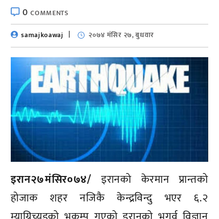
0
COMMENTS
samajkoawaj
२०७४ मंसिर २७, बुधवार
इरान२७मंसिर०७४/
इरानको केरमान प्रान्तको
होजाक शहर नजिकै केन्द्रविन्दु भएर ६.२
म्याग्निच्युडको भूकम्प गएको इरानको भूगर्व विज्ञान