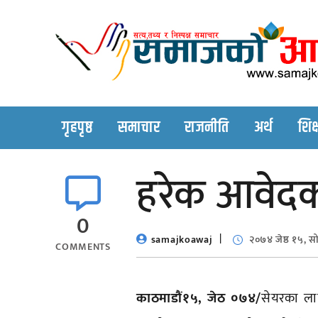
Skip
to
content
गृहपृष्ठ
समाचार
राजनीति
अर्थ
शिक्
हरेक आवेदकल
0
samajkoawaj
२०७४ जेष्ठ १५, स
COMMENTS
काठमाडौं१५, जेठ ०७४/
सेयरका ला