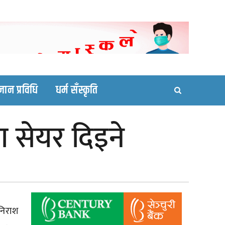
ortal site
्ञान प्रविधि
धर्म सँस्कृति
 सेयर दिइने
निराश