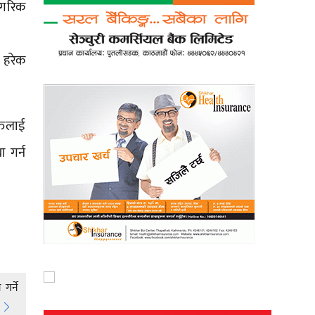
ागरिक
 हरेक
तिलाई
ा गर्न
गर्ने