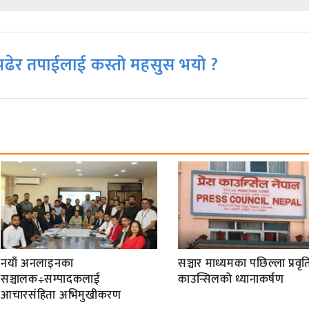
ढेर तपाईलाई कस्तो महसुस भयो ?
नयाँ अनलाइनका
सञ्चार माध्यमका पछिल्ला प्रवृति
सञ्चालक÷सम्पादकलाई
काउन्सिलको ध्यानाकर्षण
आचारसंहिता अभिमुखीकरण