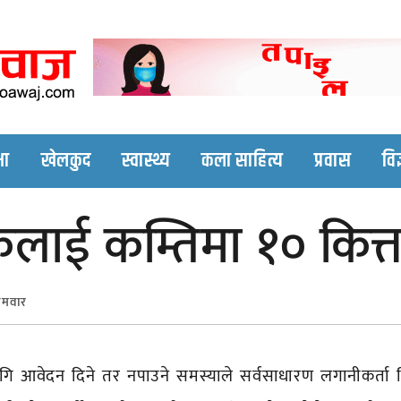
Nepali online news p
Nepali online news portal site
षा
खेलकुद
स्वास्थ्य
कला साहित्य
प्रवास
विज
ाई कम्तिमा १० कित्ता
ोमवार
गि आवेदन दिने तर नपाउने समस्याले सर्वसाधारण लगानीकर्ता 