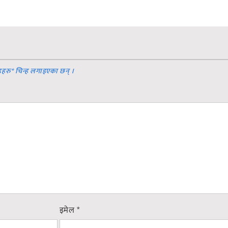
डहरु
*
चिन्ह लगाइएका छन् ।
इमेल
*