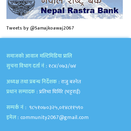
Tweets by @Samajkoawaj2067
समाजकाे आवाज मल्टिमिडिया प्रालि
सुचना विभाग दर्ता नं
: १८४/०७३/७४
अध्यक्ष तथा प्रबन्ध निर्देशक
: राजु बस्नेत
प्रधान सम्पादक
: प्रतिभा घिमिरे (भट्टराई)
सम्पर्क नं
: ९८५१०७०३२५,०१४८११५९०
इमेल
:
community2067@gmail.com