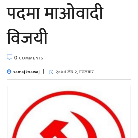
पदमा माओवादी
विजयी
0
COMMENTS
samajkoawaj
२०७४ जेष्ठ २, मंगलवार