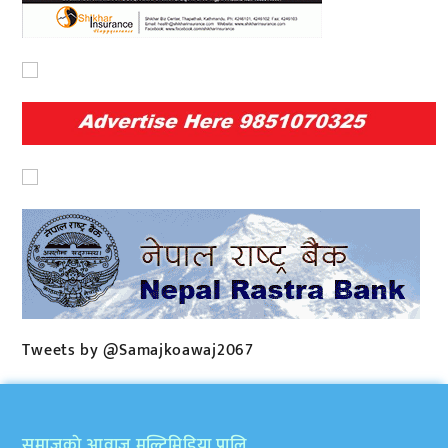
Tweets by @Samajkoawaj2067
समाजकाे आवाज मल्टिमिडिया प्रालि