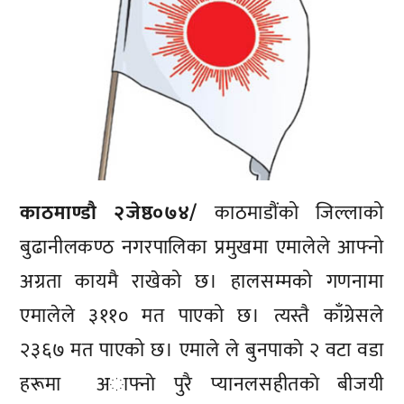
काठमाण्डाै २जेष्ठ०७४/
काठमाडौंको जिल्लाको
बुढानीलकण्ठ नगरपालिका प्रमुखमा एमालेले आफ्नो
अग्रता कायमै राखेको छ। हालसम्मको गणनामा
एमालेले ३११० मत पाएको छ। त्यस्तै काँग्रेसले
२३६७ मत पाएको छ। एमाले ले बुनपाकाे २ वटा वडा
हरूमा अाफ्नाे पुरै प्यानलसहीतकाे बीजयी