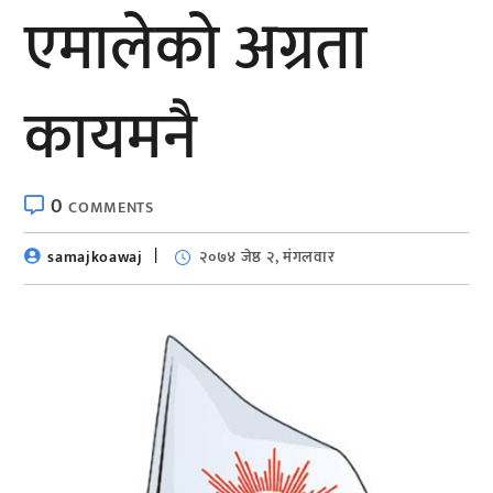
एमालेकाे अग्रता
कायमनै
0
COMMENTS
samajkoawaj
२०७४ जेष्ठ २, मंगलवार