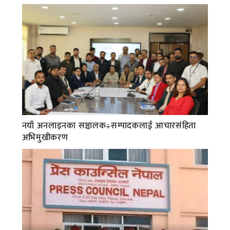
नयाँ अनलाइनका सञ्चालक÷सम्पादकलाई आचारसंहिता
अभिमुखीकरण