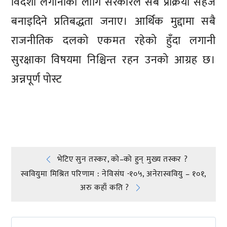
विदेशी लगानीका लागि सरकारले सबै प्रक्रिया सहज
बनाइदिने प्रतिबद्धता जनाए। आर्थिक मुद्दामा सबै
राजनीतिक दलको एकमत रहेको हुँदा लगानी
सुरक्षाका विषयमा निश्चिन्त रहन उनको आग्रह छ।
अन्नपूर्ण पोस्ट
प्रतिक्रिया दिनुहोस्
Post
भेटिए सुन तस्कर, को–को हुन् मुख्य तस्कर ?
स्ववियुमा मिश्रित परिणाम : नेविसंघ -१०५, अनेरास्ववियु – १०१,
navigation
अरु कहाँ कति ?