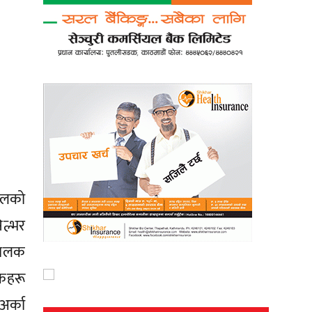
सलको
िल्भर
्चालक
लकहरू
अर्का