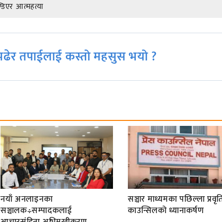
डिएर आत्महत्या
ढेर तपाईलाई कस्तो महसुस भयो ?
नयाँ अनलाइनका
सञ्चार माध्यमका पछिल्ला प्रवृति
सञ्चालक÷सम्पादकलाई
काउन्सिलको ध्यानाकर्षण
आचारसंहिता अभिमुखीकरण