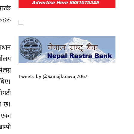
 आरके
लकहरू
्रधान
्यालय
ंलग्न
Tweets by @Samajkoawaj2067
 थिए।
बोगटी
को छ।
 गएका
ाम्पो