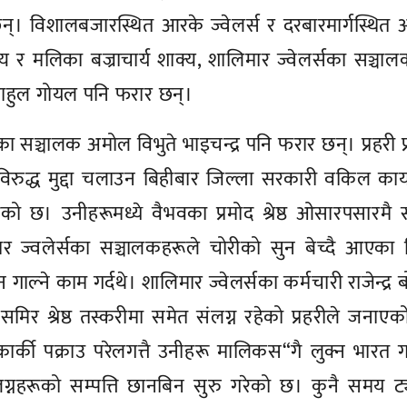
र छन्। विशालबजारस्थित आरके ज्वेलर्स र दरबारमार्गस्थित
क्य र मलिका बज्राचार्य शाक्य, शालिमार ज्वेलर्सका सञ्चा
राहुल गोयल पनि फरार छन्।
सका सञ्चालक अमोल विभुते भाइचन्द्र पनि फरार छन्। प्रहरी प
रुद्ध मुद्दा चलाउन बिहीबार जिल्ला सरकारी वकिल कार
को छ। उनीहरूमध्ये वैभवका प्रमोद श्रेष्ठ ओसारपसारमै स
मार ज्वलेर्सका सञ्चालकहरूले चोरीको सुन बेच्दै आएका
ाल्ने काम गर्दथे। शालिमार ज्वेलर्सका कर्मचारी राजेन्द्र 
मिर श्रेष्ठ तस्करीमा समेत संलग्न रहेको प्रहरीले जनाए
 कार्की पक्राउ परेलगत्तै उनीहरू मालिकस“गै लुक्न भारत
लग्नहरूको सम्पत्ति छानबिन सुरु गरेको छ। कुनै समय ट्य