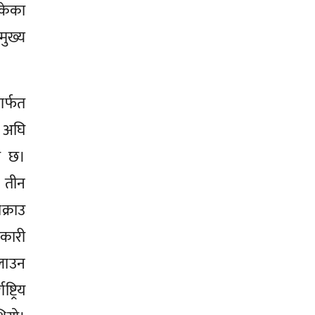
सकेका
मुख्य
ार्फत
 अघि
ो छ।
 तीन
्राउ
रकारी
लाउन
ट्रिय