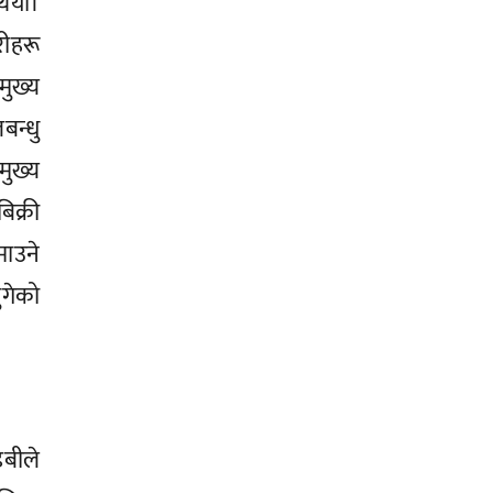
ियो।
ीहरू
मुख्य
बन्धु
मुख्य
िक्री
माउने
गेको
बीले