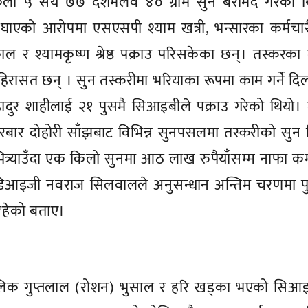
 किलो ५ सय ७७ दशमलव ४० ग्राम सुन बरामद गरेको थ
घाएको आरोपमा एसएसपी श्याम खत्री, भन्सारका कर्मचार
ल र श्यामकृष्ण श्रेष्ठ पक्राउ परिसकेका छन्। तस्करका 
हिरासत छन् । सुन तस्करीमा भरियाका रूपमा काम गर्ने दिल
ादुर शाहीलाई २१ पुसमै सिआइबीले पक्राउ गरेको थियो। 
 दरबार दोहोरी साँझबाट विभिन्न सुनपसलमा तस्करीको सुन ब
भित्र्याउँदा एक किलो सुनमा आठ लाख रुपैयाँसम्म नाफा क
 डिआइजी नवराज सिलवालले अनुसन्धान अन्तिम चरणमा पु
रहेको बताए।
ालिक गुप्तलाल (रोशन) भुसाल र हरि खड्का भएको सिआइ