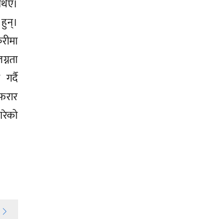
थिए।
हुन्।
रीमा
ग्नता
र्दै
फरार
गरेको