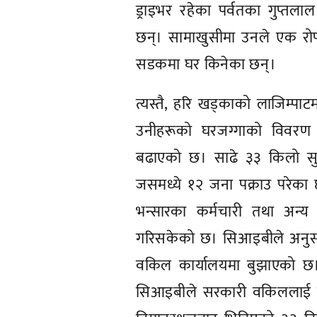
ड्राइभर रहेका पर्वतका गुप्तला
छन्। सामाखुसीमा उनले एक रोप
सडकमा घर किनेका छन्।
त्यस्तै, हरि खड्काको लाजिम्प
उनीहरूको घरजग्गाको विवरण ल
बढाएको छ। साढे ३३ किलो सुन
जसमध्ये १२ जना पक्राउ परेक
भन्सारका कर्मचारी तथा अन्
गरिसकेको छ। सिआइबीले अनुसन्
वकिल कार्यालयमा बुझाएको छ। 
सिआइबीले सरकारी वकिललाई राय 