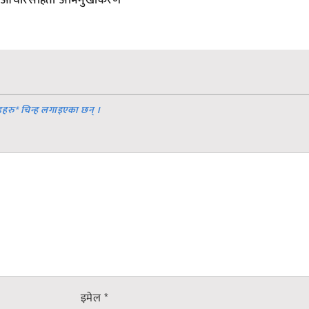
डहरु
*
चिन्ह लगाइएका छन् ।
इमेल
*