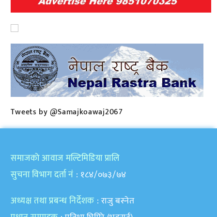
Tweets by @Samajkoawaj2067
समाजकाे आवाज मल्टिमिडिया प्रालि
सुचना विभाग दर्ता नं
: १८४/०७३/७४
अध्यक्ष तथा प्रबन्ध निर्देशक
: राजु बस्नेत