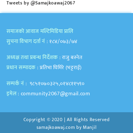
Tweets by @Samajkoawaj2067
समाजकाे आवाज मल्टिमिडिया प्रालि
सुचना विभाग दर्ता नं
: १८४/०७३/७४
अध्यक्ष तथा प्रबन्ध निर्देशक
: राजु बस्नेत
प्रधान सम्पादक
: प्रतिभा घिमिरे (भट्टराई)
सम्पर्क नं
: ९८५१०७०३२५,०१४८११५९०
इमेल
:
community2067@gmail.com
Copyright © 2020 | All Rights Reserved
samajkoawaj.com by
Manjil