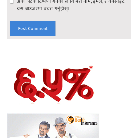
अर्को पटक टिप्पणी गर्नको लागि मेरो नाम, इमेल, र वेबसाइट
यस ब्राउजरमा बचत गर्नुहोस्।