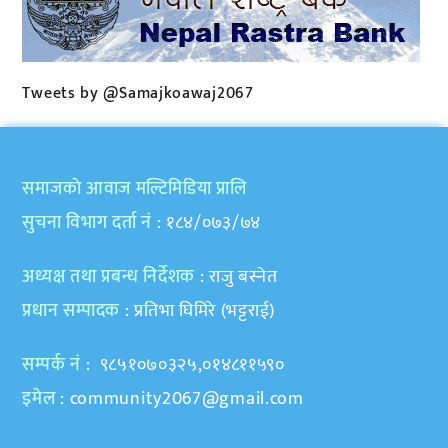
Tweets by @Samajkoawaj2067
समाजकाे आवाज मल्टिमिडिया प्रालि
सुचना विभाग दर्ता नं
: १८४/०७३/७४
अध्यक्ष तथा प्रबन्ध निर्देशक
: राजु बस्नेत
प्रधान सम्पादक
: प्रतिभा घिमिरे (भट्टराई)
सम्पर्क नं
: ९८५१०७०३२५,०१४८११५९०
इमेल
:
community2067@gmail.com