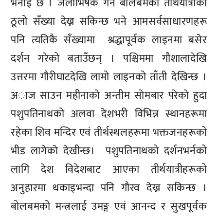
भनाई छ । जलाभिषेक गर्ने बोलबमका तीर्थयात्रीको
ठूलो सँख्या देख्न सकिन्छ भने आमसर्वसाधारणहरू
पनि त्यतिकै सँख्यामा श्रद्धापूर्वक लाइनमा बसेर
दर्शन गरेको बताउँछन् । पश्चिममा गौशालादेखि
उत्तरमा गौरीघाटदेखि लामो लाइनको ताँती देखिन्छ ।
अाज साउन महीनाकाे अन्तीम साेमबार परेकाे हुदा
पशुपतिनाथको अलवा देशभरी विभिन्न स्थानहरूमा
रहेका शिव मन्दिर एवं तीर्थस्थलहरूमा भक्तजनहरूको
भीड लागेकाे देखीन्छ। पशुपतिनाथको दर्शनभर्नको
लागि देश विदेशबाट आएका तीर्थयात्रीहरूको
अनुहारमा थकाइभन्दा पनि गौरव देख्न सकिन्छ ।
बोलबमको मन्त्रलाई उमङ्ग एवं आनन्द र सुखपूर्वक