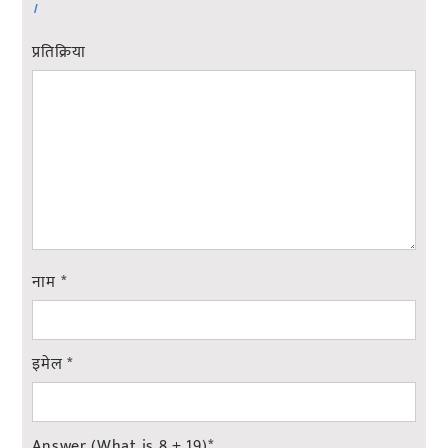
।
प्रतिक्रिया
नाम
*
इमेल
*
Answer (What is 8 + 19)
*