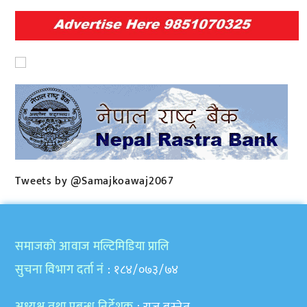
Tweets by @Samajkoawaj2067
समाजकाे आवाज मल्टिमिडिया प्रालि
सुचना विभाग दर्ता नं
: १८४/०७३/७४