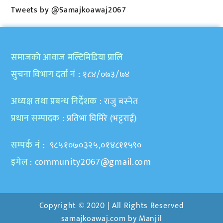
Tweets by @Samajkoawaj2067
समाजकाे आवाज मल्टिमिडिया प्रालि
सुचना विभाग दर्ता नं
: १८४/०७३/७४
अध्यक्ष तथा प्रबन्ध निर्देशक
: राजु बस्नेत
प्रधान सम्पादक
: प्रतिभा घिमिरे (भट्टराई)
सम्पर्क नं
: ९८५१०७०३२५,०१४८११५९०
इमेल
:
community2067@gmail.com
Copyright © 2020 | All Rights Reserved
samajkoawaj.com by
Manjil