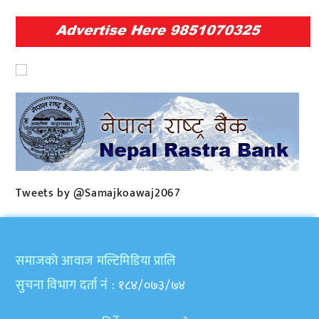
Tweets by @Samajkoawaj2067
समाजकाे आवाज मल्टिमिडिया प्रालि
सुचना विभाग दर्ता नं
: १८४/०७३/७४