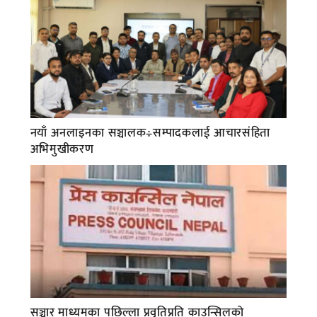
नयाँ अनलाइनका सञ्चालक÷सम्पादकलाई आचारसंहिता
अभिमुखीकरण
सञ्चार माध्यमका पछिल्ला प्रवृतिप्रति काउन्सिलको