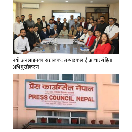
नयाँ अनलाइनका सञ्चालक÷सम्पादकलाई आचारसंहिता
अभिमुखीकरण