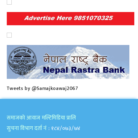
Tweets by @Samajkoawaj2067
समाजकाे आवाज मल्टिमिडिया प्रालि
सुचना विभाग दर्ता नं
: १८४/०७३/७४