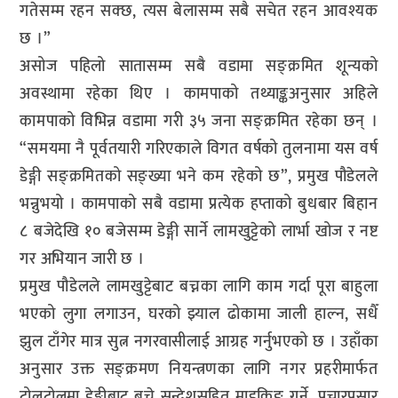
गतेसम्म रहन सक्छ, त्यस बेलासम्म सबै सचेत रहन आवश्यक
छ ।”
असोज पहिलो सातासम्म सबै वडामा सङ्क्रमित शून्यको
अवस्थामा रहेका थिए । कामपाको तथ्याङ्कअनुसार अहिले
कामपाको विभिन्न वडामा गरी ३५ जना सङ्क्रमित रहेका छन् ।
“समयमा नै पूर्वतयारी गरिएकाले विगत वर्षको तुलनामा यस वर्ष
डेङ्गी सङ्क्रमितको सङ्ख्या भने कम रहेको छ”, प्रमुख पौडेलले
भन्नुभयो । कामपाको सबै वडामा प्रत्येक हप्ताको बुधबार बिहान
८ बजेदेखि १० बजेसम्म डेङ्गी सार्ने लामखुट्टेको लार्भा खोज र नष्ट
गर अभियान जारी छ ।
प्रमुख पौडेलले लामखुट्टेबाट बच्नका लागि काम गर्दा पूरा बाहुला
भएको लुगा लगाउन, घरको झ्याल ढोकामा जाली हाल्न, सधैँ
झुल टाँगेर मात्र सुत्न नगरवासीलाई आग्रह गर्नुभएको छ । उहाँका
अनुसार उक्त सङ्क्रमण नियन्त्रणका लागि नगर प्रहरीमार्फत
टोलटोलमा डेङ्गीबाट बच्ने सन्देशसहित माइकिङ गर्ने, प्रचारप्रसार