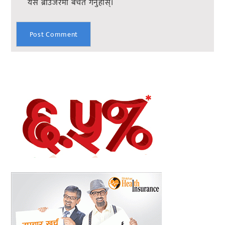
यस ब्राउजरमा बचत गर्नुहोस्।