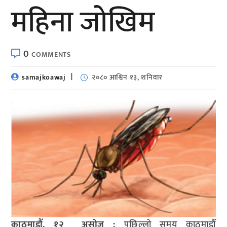
महिना जोखिम
0
COMMENTS
samajkoawaj
२०८० आश्विन १३, शनिवार
काठमाडौँ, १२ असोज :
पछिल्लो समय काठमाडौँ