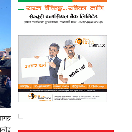
्यागङ
 करोड