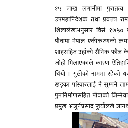
१५ लाख लगानीमा पुरातत्व व
उपमहानिर्देशक तथा प्रवक्ता र
शिलालेखअनुसार विसं १७५० 
पौवामा नेपाल एकीकरणको क्रमम
शाहसहित उहाँको सैनिक फौज केह
जोहो मिलाएकाले कारण ऐतिहासि
थियो । गुठीको नाममा रहेको यस 
खड्का परिवारलाई नै सुम्पने ला
पुनःनिर्माणसहित पौवाको जिम्मे
प्रमुख अजुर्नप्रसाद फुयाँलले जान