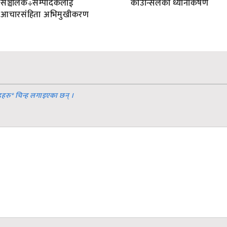
सञ्चालक÷सम्पादकलाई
काउन्सिलको ध्यानाकर्षण
आचारसंहिता अभिमुखीकरण
डहरु
*
चिन्ह लगाइएका छन् ।