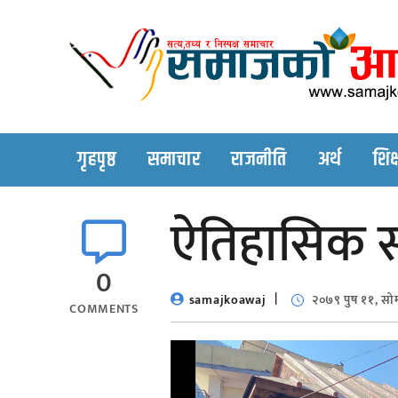
Skip
to
content
गृहपृष्ठ
समाचार
राजनीति
अर्थ
शिक्
ऐतिहासिक सा
0
samajkoawaj
२०७९ पुष ११, सो
COMMENTS