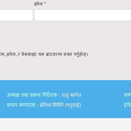
इमेल
*
नाम, इमेल, र वेबसाइट यस ब्राउजरमा बचत गर्नुहोस्।
अध्यक्ष तथा प्रबन्ध निर्देशक
: राजु बस्नेत
सम्प
प्रधान सम्पादक
: प्रतिभा घिमिरे (भट्टराई)
इम