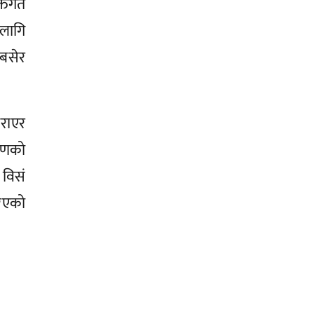
तिगत
लागि
बसेर
राएर
ऋणको
 विसं
रिएको