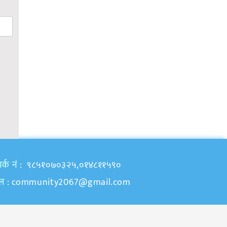
र्क नं
: ९८५१०७०३२५,०१४८११५९०
ेल
:
community2067@gmail.com
samajkoawaj.com by
Manjil