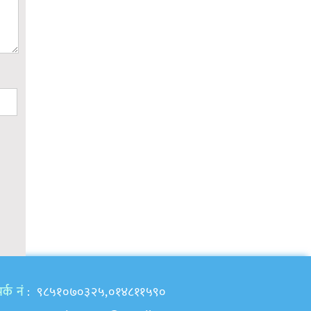
र्क नं
: ९८५१०७०३२५,०१४८११५९०