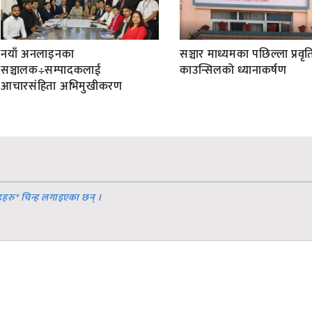
नयाँ अनलाइनका
सञ्चार माध्यमका पछिल्ला प्रवृति
सञ्चालक÷सम्पादकलाई
काउन्सिलको ध्यानाकर्षण
आचारसंहिता अभिमुखीकरण
डहरु
*
चिन्ह लगाइएका छन् ।