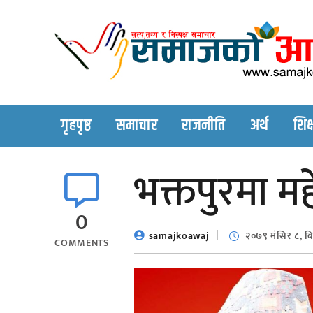
Skip
to
content
गृहपृष्ठ
समाचार
राजनीति
अर्थ
शिक्
भक्तपुरमा मह
0
samajkoawaj
२०७९ मंसिर ८, ब
COMMENTS