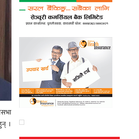
धिसभा
न् ।