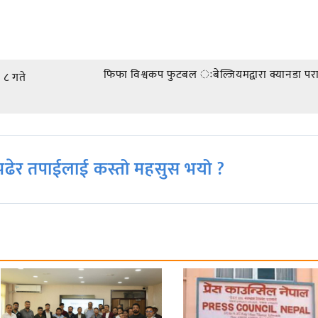
फिफा विश्वकप फुटबल ःबेल्जियमद्वारा क्यानडा प
 ८ गते
ढेर तपाईलाई कस्तो महसुस भयो ?