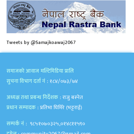
Tweets by @Samajkoawaj2067
समाजकाे आवाज मल्टिमिडिया प्रालि
सुचना विभाग दर्ता नं
: १८४/०७३/७४
अध्यक्ष तथा प्रबन्ध निर्देशक
: राजु बस्नेत
प्रधान सम्पादक
: प्रतिभा घिमिरे (भट्टराई)
सम्पर्क नं
: ९८५१०७०३२५,०१४८११५९०