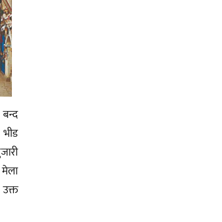
 बन्द
र भीड
ुजारी
 मेला
 उक्त