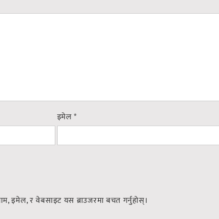
इमेल
*
नाम, इमेल, र वेबसाइट यस ब्राउजरमा बचत गर्नुहोस्।