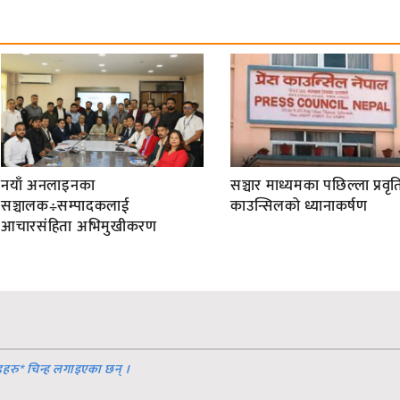
नयाँ अनलाइनका
सञ्चार माध्यमका पछिल्ला प्रवृति
सञ्चालक÷सम्पादकलाई
काउन्सिलको ध्यानाकर्षण
आचारसंहिता अभिमुखीकरण
डहरु
*
चिन्ह लगाइएका छन् ।