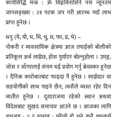
कार्यसिद्धि मन्त्र : ॐ विघ्नविनाशिने नमः न्यूनतम
जापसङ्ख्या : २१ पटक जप गरी आरम्भ गर्दा लाभ
प्राप्त हुनेछ ।
धनु (ये, यो, भ, भि, भु, ध, फा, ढ, भे) –
नोकरी र व्यवसायिक क्षेत्रमा आज तपाईंको बोलीको
प्रतिकूल अर्थ लाग्नेछ, होस पुर्याएर बोल्नुहोला । उमङ्ग,
जोस र जाँगरलाई संयम भई प्रयोग गर्नु श्रेयस्कर हुनेछ
। दैनिक कारोबारबाट फाइदा नै हुनेछ । साझेदार वा
सहयोगीको साथ पाइने छैन, त्यसैले व्यस्त रहेर दिन
व्यतीत हुनेछ । दूरदराजमा रहेको स्थान अथवा
विदेशबाट सुखद समाचार आउने छ । आजका लागि
शुभअङ्क : २ र शुभरङ्ग : पहेंलो हो भने कुनै शुभकर्म