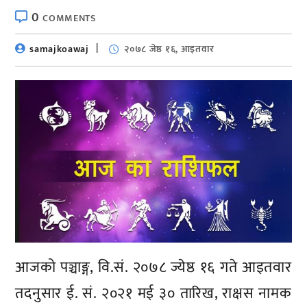
0
COMMENTS
samajkoawaj
२०७८ जेष्ठ १६, आइतवार
आजको पञ्चाङ्ग, वि.सं. २०७८ ज्येष्ठ १६ गते आइतवार
तदनुसार ई. सं. २०२१ मई ३० तारिख, राक्षस नामक