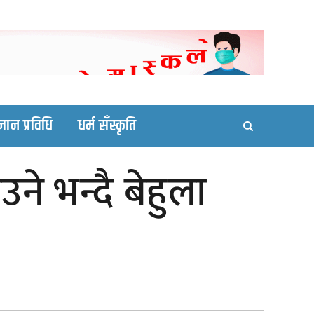
ortal site
्ञान प्रविधि
धर्म सँस्कृति
े भन्दै बेहुला