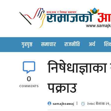
Skip
to
content
गृहपृष्ठ
समाचार
राजनीति
अर्थ
शिक्
निषेधाज्ञाका
0
पक्राउ
COMMENTS
samajkoawaj
२०७८ बैशाख २९, 