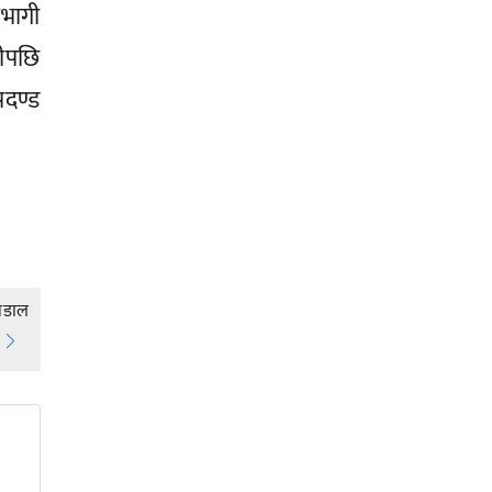
भागी
ीपछि
पदण्ड
बडाल