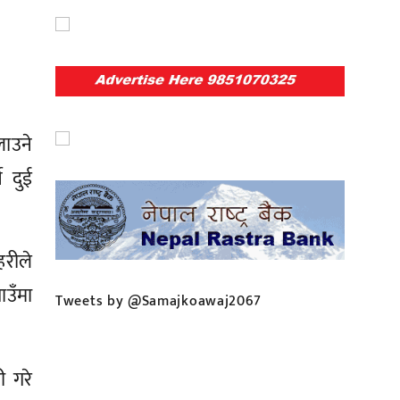
ाउने
े दुई
हरीले
ाउँमा
Tweets by @Samajkoawaj2067
ी गरे