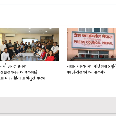
नयाँ अनलाइनका
सञ्चार माध्यमका पछिल्ला प्रवृति
सञ्चालक÷सम्पादकलाई
काउन्सिलको ध्यानाकर्षण
आचारसंहिता अभिमुखीकरण