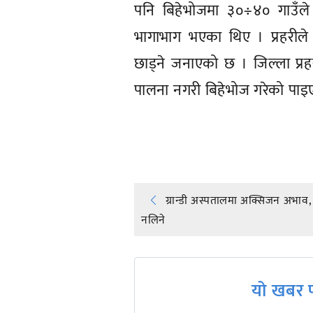
पनि बिहेभोजमा ३०÷४० गाउँले
भागाभाग भएका थिए । प्रहरील
छाड्ने जनाएको छ । जिल्ला प्रहरी
पालना नगरी बिहेभोज गरेको पाइए
प्रतिक्रिया दिनुहोस्
Post
ग्रान्डी अस्पतालमा अक्सिजन अभाव, न
नलिने
navigation
यो खबर प