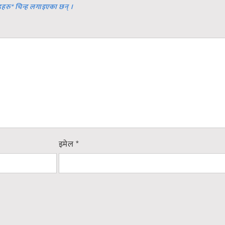
डहरु
*
चिन्ह लगाइएका छन् ।
इमेल
*