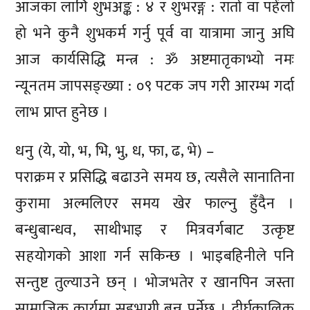
आजका लागि शुभअङ्क : ४ र शुभरङ्ग : रातो वा पहेंलो
हो भने कुनै शुभकर्म गर्नु पूर्व वा यात्रामा जानु अघि
आज कार्यसिद्धि मन्त्र : ॐ अष्टमातृकाभ्यो नमः
न्यूनतम जापसङ्ख्या : ०९ पटक जप गरी आरम्भ गर्दा
लाभ प्राप्त हुनेछ ।
धनु (ये, यो, भ, भि, भु, ध, फा, ढ, भे) –
पराक्रम र प्रसिद्धि बढाउने समय छ, त्यसैले सानातिना
कुरामा अल्मलिएर समय खेर फाल्नु हुँदैन ।
बन्धुबान्धव, साथीभाइ र मित्रवर्गबाट उत्कृष्ट
सहयोगको आशा गर्न सकिन्छ । भाइबहिनीले पनि
सन्तुष्ट तुल्याउने छन् । भोजभतेर र खानपिन जस्ता
सामाजिक कार्यमा सहभागी बन्नु पर्नेछ । दीर्घकालिक