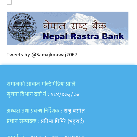
Tweets by @Samajkoawaj2067
समाजकाे आवाज मल्टिमिडिया प्रालि
सुचना विभाग दर्ता नं
: १८४/०७३/७४
अध्यक्ष तथा प्रबन्ध निर्देशक
: राजु बस्नेत
प्रधान सम्पादक
: प्रतिभा घिमिरे (भट्टराई)