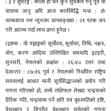
: ३ र शुभरङ्ग : कालो हो भने कुनै शुभकर्म गर्नु पूर्व वा
यात्रामा जानु अघि आज कार्यसिद्धि मन्त्र : ॐ
त्र्यम्बकाय नमः न्यूनतम जापसङ्ख्या : २१ पटक जप
गरी आरम्भ गर्दा लाभ प्राप्त हुनेछ ।
(द्रष्टव्य : यो पञ्चाङ्गको सूर्योदय, सूर्यास्त, तिथि, नक्षत्र,
योग, करण आदिमा उल्लिखित समयादि इटहरी,
सुनसरी, नेपालको अक्षांश : २६:४० उत्तर तथा
देशान्तर : ८७:१६ पूर्व र नेपालको निर्धारित राष्ट्रिय
समयलाई आधार मानी सूर्यसिद्धान्तको प्रयोग गरी
गणना गरिएको हो, साथै राशिफल लेख्दा चन्द्रमाको
दैनिक गति, चन्द्रमामा पर्ने शनि एवं बृहस्पतिको दृष्टि,
वेधस्थान र विपरीत वेधस्थान समेतको गणना