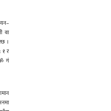
ययन–
नी वा
क्छ ।
: १ र
 ॐ गं
सामान
 मनमा