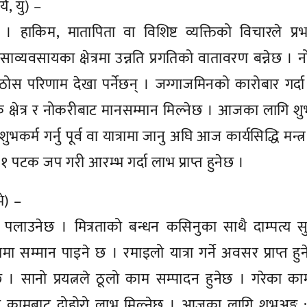
यि, यु) –
छ । हाकिम, मातापिता वा विशिष्ट व्यक्तिको विचारले प्र
ेसाव्यवसायका क्षेत्रमा उन्नति प्रगतिको वातावरण बन्नेछ । 
ोस परिणाम देखा पर्नेछन् । जग्गाजमिनको कारोबार गर्दा र
्षेत्र र नोकरीबाट मानसम्मान मिल्नेछ । आजका लागि शु
शुभकर्म गर्नु पूर्व वा यात्रामा जानु अघि आज कार्यसिद्धि मन्त्
२१ पटक जप गरी आरम्भ गर्दा लाभ प्राप्त हुनेछ ।
भे) –
लाउनेछ । मित्रताको बन्धन कसिनुका साथै दाम्पत्य स
सम्मान पाइने छ । रमाइलो यात्रा गर्ने अवसर प्राप्त हु
ेछ । सानो प्रयत्नले ठूलो काम सम्पादन हुनेछ । गरेका क
उटै कामबाट दोहोरो लाभ मिल्नेछ । आजका लागि शुभअङ्क 