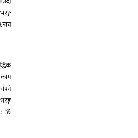
ाउँदा
भरङ्ग
्चराय
द्धिक
ो काम
्गको
भरङ्ग
र : ॐ