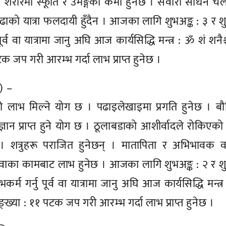
 । शरीरमा स्फूर्ति र उमङ्गको कमी हुनेछ । सवारी साधन चल
टाढाको यात्रा फलदायी हुँदैन । आजका लागि शुभअङ्क : ३ र शु
पूर्व वा यात्रामा जानु अघि आज कार्यसिद्धि मन्त्र : ॐ शं शनैश
 जप गरी आरम्भ गर्दा लाभ प्राप्त हुनेछ ।
े) –
म्रो लाभ मिल्ने योग छ । पढाइलेखाइमा प्रगति हुनेछ । बौ
ँ ज्ञान प्राप्त हुने योग छ । ठूलाबडाको आशीर्वादले रोकिएक
 शत्रुहरू पराजित हुनेछन् । मातापिता र अभिभावक वर
सेवाका कामबाट लाभ हुनेछ । आजका लागि शुभअङ्क : २ र शु
कर्म गर्नु पूर्व वा यात्रामा जानु अघि आज कार्यसिद्धि मन्त्
ख्या : ११ पटक जप गरी आरम्भ गर्दा लाभ प्राप्त हुनेछ ।