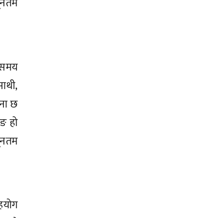
्यूनतम
 समय
ाथी,
वना छ
रङ हो
यूनतम
सहयोग