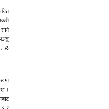
भावित
नोकरी
ाम्रो
भअङ्क
र : ॐ
ुखमा
नेछ ।
ामबाट
: ९ र