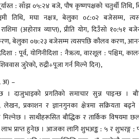
र्यास्त : साँझ ०५:२४ बजे, पौष कृष्णपक्षको चतुर्थी तिथि, 
चमी तिथि, मघा नक्षत्र, बेलुका ०८:०२ बजेसम्म, त्य
सिंह राशिमा (अहोरात्र व्याप्त), प्रीति योग, दिउँसो १०:५१ बजे
 करण, बेलुका ०७:२३ बजेसम्म त्यसपछि कौलव करण, आनन्
न्द्रदिशा : पूर्व, योगिनीदिशा : नैऋत्य, वारशूल : पश्चिम, कालर
शिववास जुरेको, रुद्री÷पूजा गर्न मिल्ने दिन),
ो, अ) –
ुनेछ । दाजुभाइको प्रगतिको समाचार सुन्न पाइन्छ । बौ
, लेखन, प्रकाशन र ज्ञानगुनका क्षेत्रमा सक्रियता बढ्न
ा मिल्नेछ । साथीहरूसित बौद्धिक र तार्किक विषयमा 
रो लाभ प्राप्त हुनेछ । आजका लागि शुभअङ्क : ५ र शुभरङ्ग : प