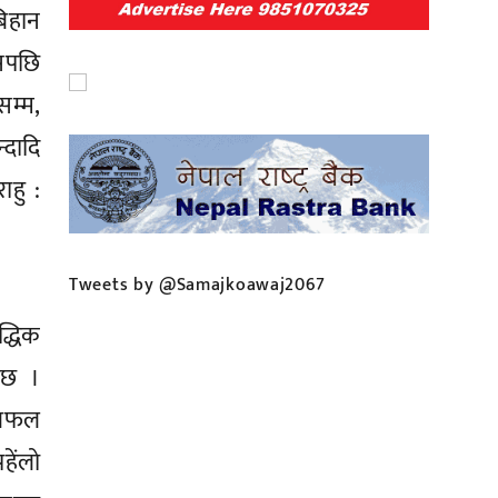
बिहान
सपछि
सम्म,
दादि
ाहु :
Tweets by @Samajkoawaj2067
द्धिक
े छ ।
छलफल
हेंलो