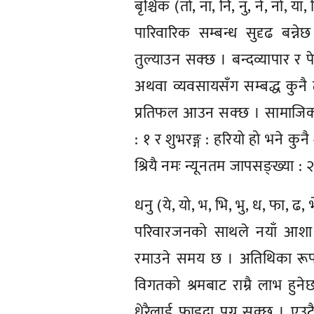
बृश्चिक (तो, ना, नि, नु, ने, नो, या, 
पारिवारिक सम्बन्ध सुदृढ बन्ने
तुल्याउन सक्छ । बन्दव्यापार र प
अथवा व्यवसायसँग सम्बद्ध कुनै ठ
प्रतिफल आउन सक्छ । सामाजिक क
: १ र शुभरङ्ग : हरियो हो भने कुनै 
श्रियै नमः न्यूनतम जापसङ्ख्या : 
धनु (ये, यो, भ, भि, भु, ध, फा, ढ, 
परिवारजनको साथले नयाँ आशा प
रमाउने समय छ । अतिथिका रूपमा 
विगतको श्रमबाट राम्रै लाभ हुन
धेरैलाई फाइदा पुग्न सक्छ । ए