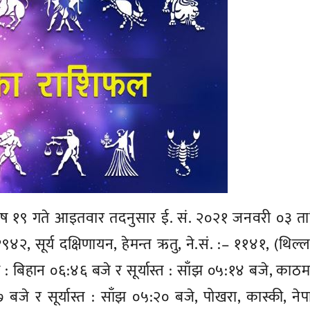
 पौष १९ गते आइतवार तदनुसार ई. सं. २०२१ जनवरी ०३ त
९४२, सूर्य दक्षिणायन, हेमन्त ऋतु, ने.सं. :– ११४१, (थिल्ल
 : बिहान ०६:४६ बजे र सूर्यास्त : साँझ ०५:१४ बजे, काठमाण
 बजे र सूर्यास्त : साँझ ०५:२० बजे, पोखरा, कास्की, ने