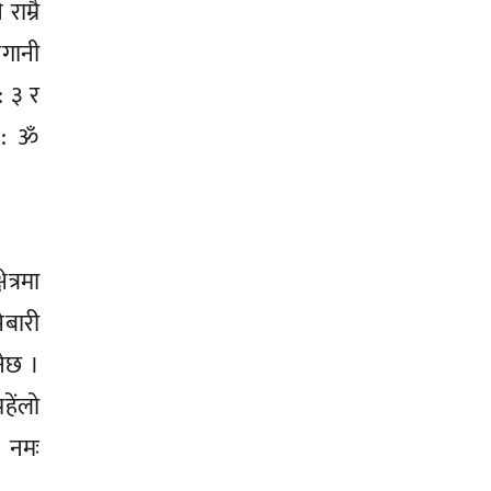
ाम्रै
लगानी
: ३ र
र : ॐ
त्रमा
ेबारी
नेछ ।
हेंलो
ै नमः