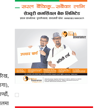
ारिख,
ागा),
्डौं,
पालमा