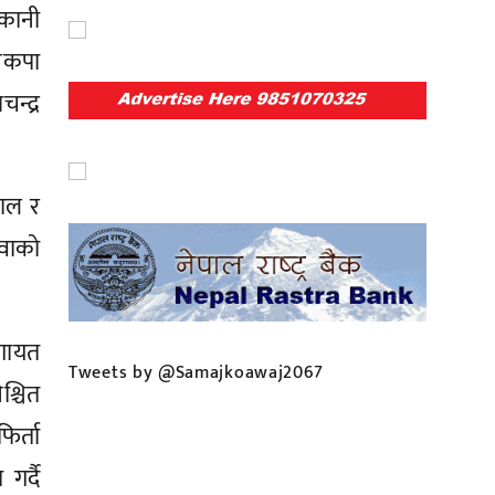
ाकानी
नेकपा
न्द्र
हाल र
उवाको
गायत
Tweets by @Samajkoawaj2067
्चित
र्ता
र्दै