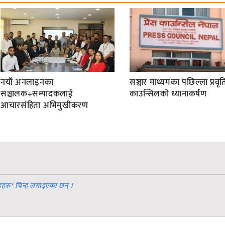
नयाँ अनलाइनका
सञ्चार माध्यमका पछिल्ला प्रवृति
सञ्चालक÷सम्पादकलाई
काउन्सिलको ध्यानाकर्षण
आचारसंहिता अभिमुखीकरण
डहरु
*
चिन्ह लगाइएका छन् ।