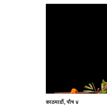
काठमाडाैँ, पाैष ४