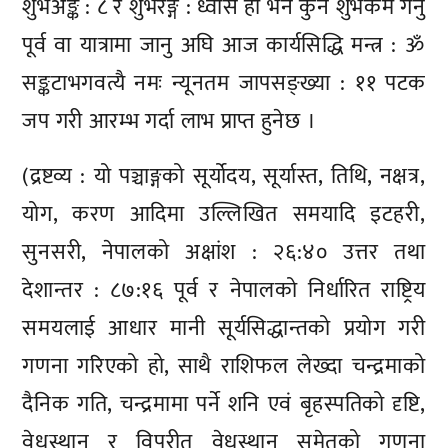
शुभअङ्क : ८ र शुभरङ्ग : ध्वाँसे हो भने कुनै शुभकर्म गर्नु
पूर्व वा यात्रामा जानु अघि आज कार्यसिद्धि मन्त्र : ॐ
सङ्कटाभगवत्यै नमः न्यूनतम जापसङ्ख्या : ११ पटक
जप गरी आरम्भ गर्दा लाभ प्राप्त हुनेछ ।
(द्रष्टव्य : यो पञ्चाङ्गको सूर्योदय, सूर्यास्त, तिथि, नक्षत्र,
योग, करण आदिमा उल्लिखित समयादि इटहरी,
सुनसरी, नेपालको अक्षांश : २६:४० उत्तर तथा
देशान्तर : ८७:१६ पूर्व र नेपालको निर्धारित राष्ट्रिय
समयलाई आधार मानी सूर्यसिद्धान्तको प्रयोग गरी
गणना गरिएको हो, साथै राशिफल लेख्दा चन्द्रमाको
दैनिक गति, चन्द्रमामा पर्ने शनि एवं बृहस्पतिको दृष्टि,
वेधस्थान र विपरीत वेधस्थान समेतको गणना