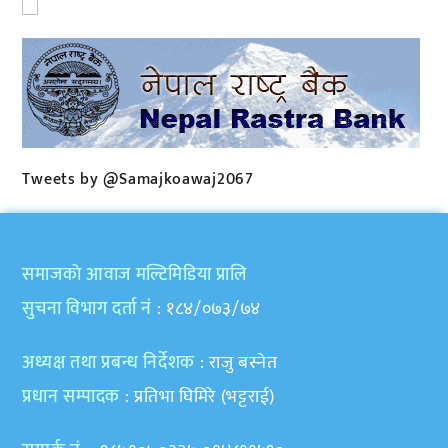
Tweets by @Samajkoawaj2067
समाजकाे आवाज मल्टिमिडिया प्रालि
सुचना विभाग दर्ता नं
: १८४/०७३/७४
अध्यक्ष तथा प्रबन्ध निर्देशक
: राजु बस्नेत
प्रधान सम्पादक
: प्रतिभा घिमिरे (भट्टराई)