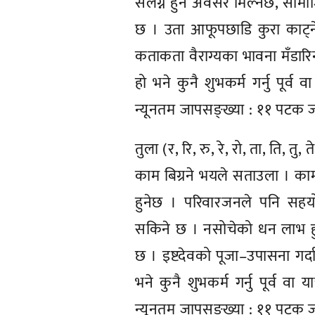
संलग्न हुने अवसर मिल्नेछ, साम
छ । उता आफूपछाडि कुरा काट्नेक
कताकता वैराग्यका भावना मँडारिन
हो भने कुनै शुभकर्म गर्नु पूर्व व
न्यूनतम जापसङ्ख्या : ११ पटक जप 
तुला (र, रि, रु, रे, रो, ता, ति, तु, त
काम बिग्रने भयले सताउला । कामम
हुनेछ । परिवारजनले पनि सहयो
सकिने छ । नसोचेको धन लाभ हु
छ । इष्टदेवको पूजा–उपासना गर्
भने कुनै शुभकर्म गर्नु पूर्व वा 
न्यूनतम जापसङ्ख्या : ११ पटक जप 