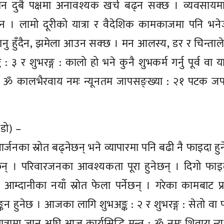
दुबै पक्षमा अनावश्यक खर्च बढ्न सक्छ । व्यवसायम
 । लामो दूरीको यात्रा र वैदेशिक कामकाजमा पनि भनेज
जानु हुँदैन, झमेला आउन सक्छ । मन आलस्य, डर र चिन्ताल
 र शुभरङ्ग : कालो हो भने कुनै शुभकर्म गर्नु पूर्व वा यात
्र : ॐ कालभैरवाय नमः न्यूनतम जापसङ्ख्या : २१ पटक ज
, डो) –
जनका स्रोत बढ्नेछन् भने व्यापारमा पनि बढी नै फाइदा हु
ेछन् । परिवारजनका आवश्यकता पूरा हुनेछन् । दिगो फा
्दानीका नयाँ स्रोत फेला पर्नेछन् । गरेका कामबाट प्
्कन हुनेछ । आजका लागि शुभअङ्क : २ र शुभरङ्ग : सेतो वा प
ा यात्रामा जानु अघि आज कार्यसिद्धि मन्त्र : ॐ नमः शिवाय न्