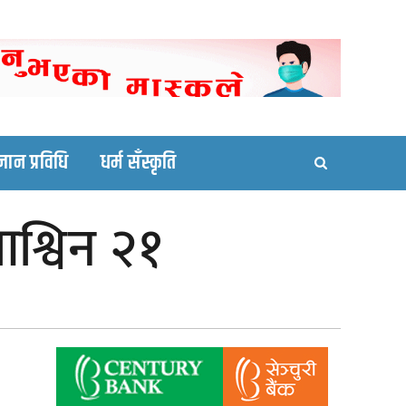
ortal site
्ञान प्रविधि
धर्म सँस्कृति
श्विन २१