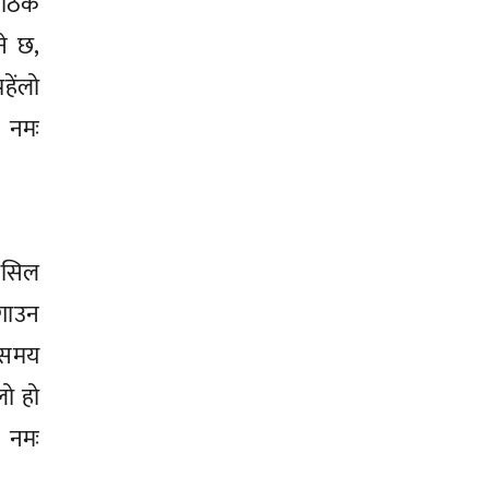
कठिकै
ने छ,
हेंलो
ै नमः
हासिल
गाउन
े समय
लो हो
ै नमः