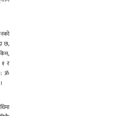
यजनको
दा छ,
ाकिम,
: १ र
र : ॐ
 ।
धिमा