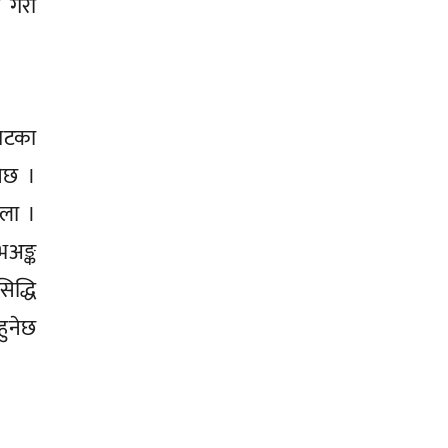
 गरी
घटका
ेछ ।
ोला ।
भअङ्क
िद्धि
हुनेछ