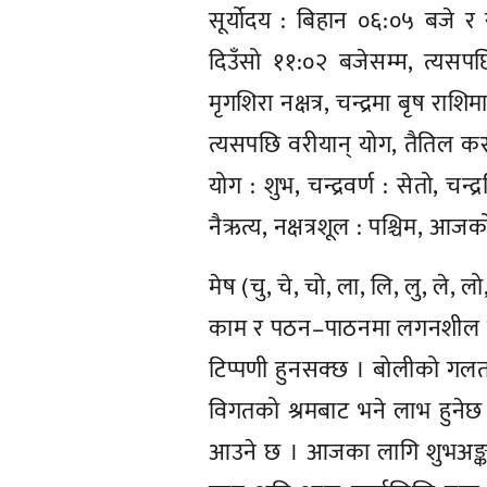
सूर्योदय : बिहान ०६:०५ बजे र स
दिउँसो ११:०२ बजेसम्म, त्यसपछि
मृगशिरा नक्षत्र, चन्द्रमा बृष राशि
त्यसपछि वरीयान् योग, तैतिल कर
योग : शुभ, चन्द्रवर्ण : सेतो, चन्
नैऋत्य, नक्षत्रशूल : पश्चिम, आजको म
मेष (चु, चे, चो, ला, लि, लु, ले, ल
काम र पठन–पाठनमा लगनशील बन
टिप्पणी हुनसक्छ । बोलीको गलत अ
विगतको श्रमबाट भने लाभ हुने
आउने छ । आजका लागि शुभअङ्क : २ र