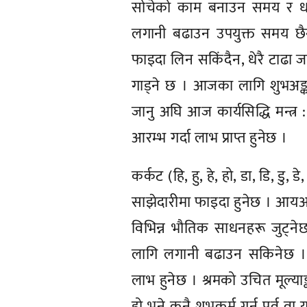
सोचेको काम बनाउन समय र धन 
लगानी बढाउन उपयुक्त समय छैन
फाइदा लिन सकिंदैन, धेरै टाढा 
गाड्ने छ । आजका लागि शुभअङ्क : ३
जानु अघि आज कार्यसिद्धि मन्त
आरम्भ गर्दा लाभ प्राप्त हुनेछ ।
कर्कट (हि, हु, हे, हो, डा, डि, डु, डे
साझेदारीमा फाइदा हुनेछ । आयआर्
विभिन्न भौतिक साधनहरू जुट्न
लागि लगानी बढाउन सकिनेछ । आम
लाभ हुनेछ । श्रमको उचित मूल्याङ
हो भने कुनै शुभकर्म गर्नु पूर्व व