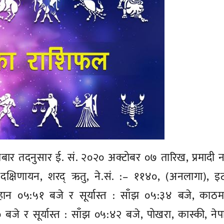
धबार तदनुसार ई. सं. २०२० अक्टोबर ०७ तारिख, प्रमादी
 दक्षिणायन, शरद् ऋतु, ने.सं. :– ११४०, (अनलागा), इ
हान ०५:५१ बजे र सूर्यास्त : साँझ ०५:३४ बजे, काठमाण
 बजे र सूर्यास्त : साँझ ०५:४२ बजे, पोखरा, कास्की, ने