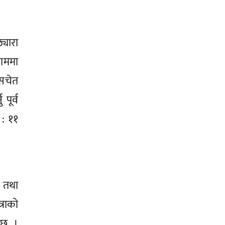
्यारा
ाममा
 सचेत
पूर्व
 : ११
र तथा
राको
 छ ।