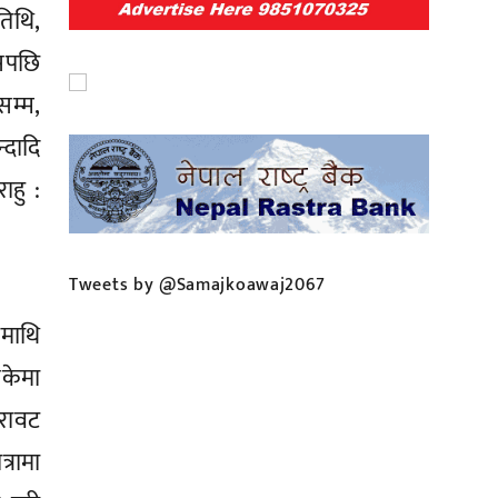
तिथि,
यसपछि
सम्म,
्दादि
ाहु :
Tweets by @Samajkoawaj2067
माथि
सकेमा
िरावट
्रामा