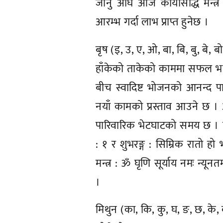
जानु अघि आज कार्यसिद्धि मन्
आरम्भ गर्दा लाभ प्राप्त हुनेछ ।
बृष (इ, उ, ए, ओ, बा, बि, बु, बे, ब
हाँकेको ताकेको काममा सफल भइ
बीच स्वादिष्ट भोजनको आनन्द
नयाँ कामको प्रस्ताव आउने छ । अभ
पारिवारिक भेटघाटको समय छ । व
: १ र शुभरङ्ग : सिम्रिक रातो हो भ
मन्त्र : ॐ घृणि सूर्याय नमः न्य
।
मिथुन (का, कि, कु, घ, ङ, छ, के,