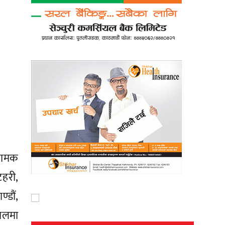
 नामक
टहरी,
्डौं,
पालमा