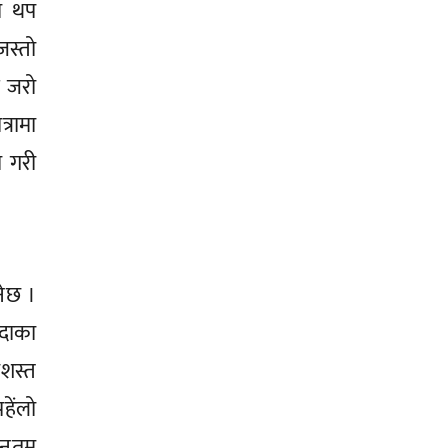
ा थप
स्तो
े जरो
्रामा
प गरी
नेछ ।
इदाका
रशस्त
हेंलो
यूनतम