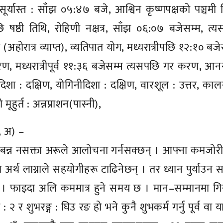
ूर्यास्त : साँझ ०५:४७ बजे, आश्विन कृष्णपक्षको पञ्चमी 
 षष्ठी तिथि, रोहिणी नक्षत्र, साँझ ०६:०७ बजेसम्म, त्
मा (अहोरात्र व्याप्त), व्यतिपात योग, मध्यरात्रीपछि १२:१० बजे
ण, मध्यरात्रीपूर्व ११:३६ बजेसम्म त्यसपछि गर करण, आनन
द्रदिशा : दक्षिण, योगिनीदिशा : दक्षिण, वारशूल : उत्तर, कालर
ूहुर्त : अन्नप्राशन(पास्नी),
ो, अ) –
्न नसक्ता अरूले आलोचना गर्नसक्छन् । आफ्ना कमजोरी
र्थ लाग्नाले सहयोगीहरू टाढिनेछन् । तर ध्यान पुर्याउन 
छ । फाइदा अलि कममात्र हुने समय छ । मान–सम्मानमा ग
 शुभरङ्ग : घिउ रङ हो भने कुनै शुभकर्म गर्नु पूर्व वा यात