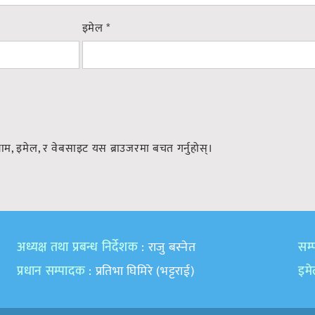
इमेल
*
नाम, इमेल, र वेबसाइट यस ब्राउजरमा बचत गर्नुहोस्।
अध्यक्ष तथा प्रबन्ध निर्देशक
: राजु बस्नेत
सम्प
प्रधान सम्पादक
: प्रतिभा घिमिरे (भट्टराई)
इम