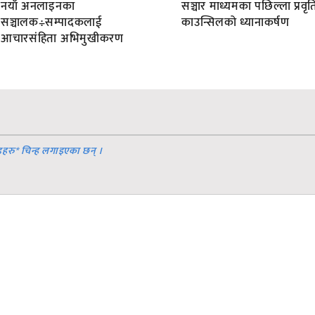
नयाँ अनलाइनका
सञ्चार माध्यमका पछिल्ला प्रवृति
सञ्चालक÷सम्पादकलाई
काउन्सिलको ध्यानाकर्षण
आचारसंहिता अभिमुखीकरण
डहरु
*
चिन्ह लगाइएका छन् ।