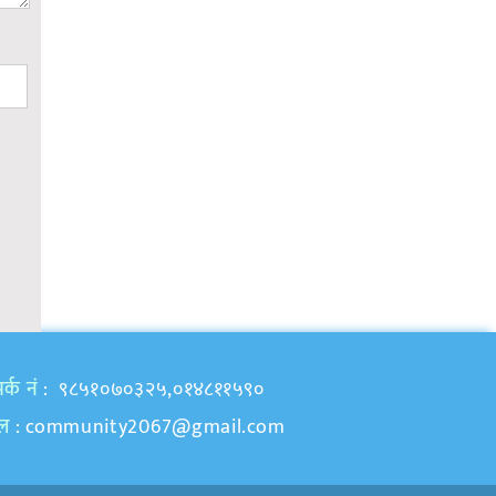
र्क नं
: ९८५१०७०३२५,०१४८११५९०
ेल
:
community2067@gmail.com