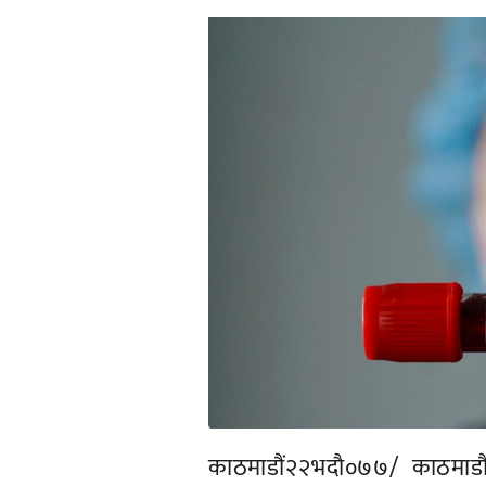
काठमाडौं२२भदाै०७७/ काठमाडौ