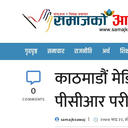
Skip
to
content
गृहपृष्ठ
समाचार
राजनीति
अर्थ
शिक्
काठमाडौं मे
0
पीसीआर परी
COMMENTS
samajkoawaj
२०७७ भाद्र २२, 