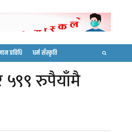
ortal site
्ञान प्रविधि
धर्म सँस्कृति
९९ रुपैयाँमै