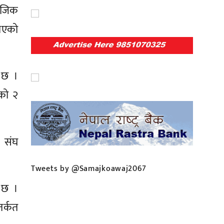
ाजिक
लाएको
ो छ ।
णको २
क संघ
Tweets by @Samajkoawaj2067
 छ ।
तर्कत