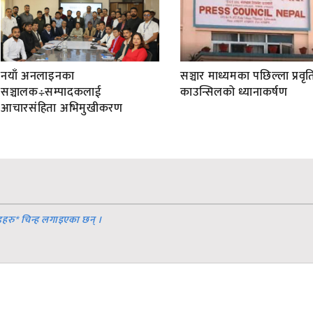
नयाँ अनलाइनका
सञ्चार माध्यमका पछिल्ला प्रवृति
सञ्चालक÷सम्पादकलाई
काउन्सिलको ध्यानाकर्षण
आचारसंहिता अभिमुखीकरण
डहरु
*
चिन्ह लगाइएका छन् ।