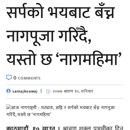
सर्पको भयबाट बँच्न
नागपूजा गरिँदै,
यस्तो छ ‘नागमहिमा’
0
COMMENTS
samajkoawaj
२०७७ श्रावण १०, शनिवार
काठमाडाैं, १० साउन ।
श्रावण शुक्ल पञ्चमीका दिन