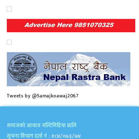
Tweets by @Samajkoawaj2067
समाजकाे आवाज मल्टिमिडिया प्रालि
सुचना विभाग दर्ता नं
: १८४/०७३/७४