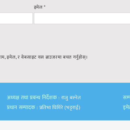
इमेल
*
नाम, इमेल, र वेबसाइट यस ब्राउजरमा बचत गर्नुहोस्।
अध्यक्ष तथा प्रबन्ध निर्देशक
: राजु बस्नेत
सम्प
प्रधान सम्पादक
: प्रतिभा घिमिरे (भट्टराई)
इम