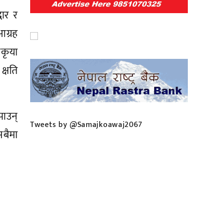
धार र
आग्रह
रकृया
्षति
पाउन्
Tweets by @Samajkoawaj2067
सबैमा