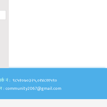
र्क नं
: ९८५१०७०३२५,०१४८११५९०
ेल
:
community2067@gmail.com