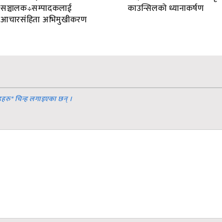
सञ्चालक÷सम्पादकलाई
काउन्सिलको ध्यानाकर्षण
आचारसंहिता अभिमुखीकरण
डहरु
*
चिन्ह लगाइएका छन् ।