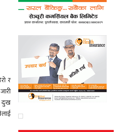
िरो र
 जारी
 दुःख
बैलाई