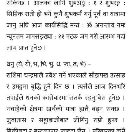
सकिन्छ । आजका लागि शुभअङ्क : १ र शुभरङ्ग :
सिम्रिक रातो हो भने कुनै शुभकर्म गर्नु पूर्व वा यात्रामा
जानु अघि आज कार्यसिद्धि मन्त्र : ॐ अनन्ताय नमः
न्यूनतम जापसङ्ख्या : ११ पटक जप गरी आरम्भ गर्दा
लाभ प्राप्त हुनेछ ।
धनु (ये, यो, भ, भि, भु, ध, फा, ढ, भे) –
राशिमा चन्द्रमाले प्रवेश गर्ने भएकाले साँझपख उत्साह
र उमङ्गमा बृद्धि हुने दिन छ । त्यसैले आज दिनभरि
तपाईंले धनको कारोबारमा सतर्क रहनु बेस हुनेछ ।
नचाहेको क्षेत्रमा खर्चको मात्रा ह्वात्तै बढ्न सक्छ ।
जुवातास र सट्टाबाजीबाट जोगिनु राम्रो हुन्छ ।
बिक्रीबट्टा र बन्दव्यापार फाइदा छैन । परिवारका कुनै