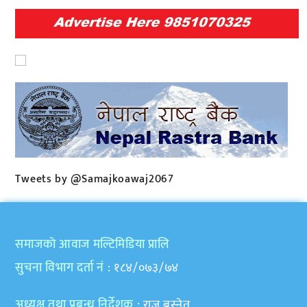
Tweets by @Samajkoawaj2067
समाजकाे आवाज मल्टिमिडिया प्रालि
सुचना विभाग दर्ता नं
: १८४/०७३/७४
अध्यक्ष तथा प्रबन्ध निर्देशक
: राजु बस्नेत