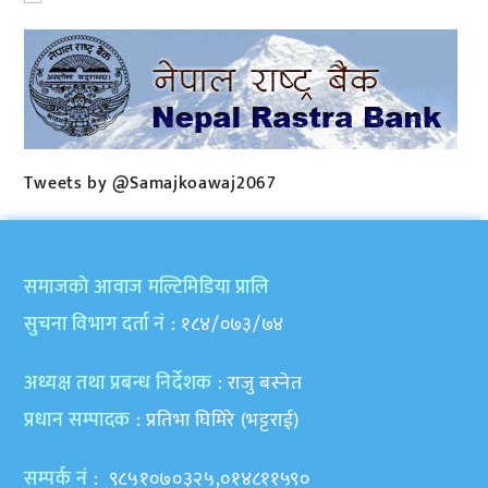
Tweets by @Samajkoawaj2067
समाजकाे आवाज मल्टिमिडिया प्रालि
सुचना विभाग दर्ता नं
: १८४/०७३/७४
अध्यक्ष तथा प्रबन्ध निर्देशक
: राजु बस्नेत
प्रधान सम्पादक
: प्रतिभा घिमिरे (भट्टराई)
सम्पर्क नं
: ९८५१०७०३२५,०१४८११५९०