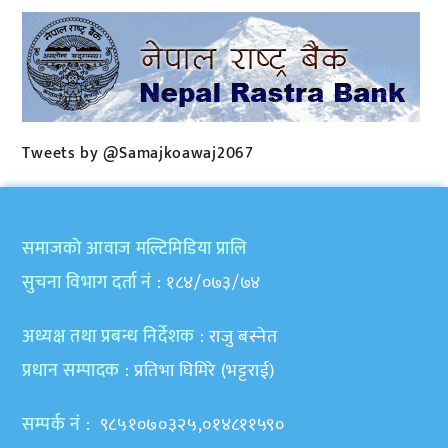
Tweets by @Samajkoawaj2067
समाजकाे आवाज मल्टिमिडिया प्रालि
सुचना विभाग दर्ता नं
: १८४/०७३/७४
अध्यक्ष तथा प्रबन्ध निर्देशक
: राजु बस्नेत
प्रधान सम्पादक
: प्रतिभा घिमिरे (भट्टराई)
सम्पर्क नं
: ९८५१०७०३२५,०१४८११५९०