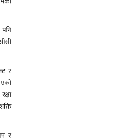
सिमको
 पनि
मसीसी
क्ट र
ाइएको
रक्षा
शक्ति
लाप र