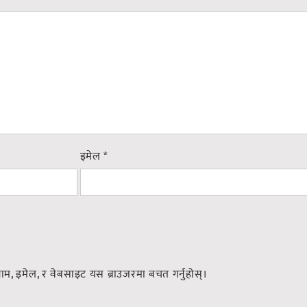
इमेल
*
नाम, इमेल, र वेबसाइट यस ब्राउजरमा बचत गर्नुहोस्।