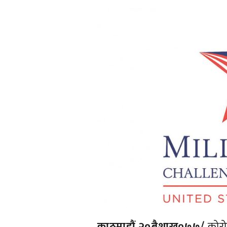
काठमाडौं २०बैशाख०७७/
कोरो