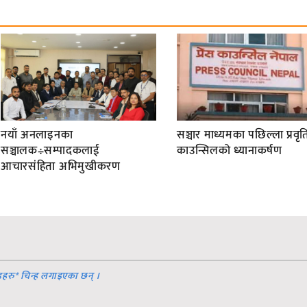
नयाँ अनलाइनका
सञ्चार माध्यमका पछिल्ला प्रवृति
सञ्चालक÷सम्पादकलाई
काउन्सिलको ध्यानाकर्षण
आचारसंहिता अभिमुखीकरण
डहरु
*
चिन्ह लगाइएका छन् ।