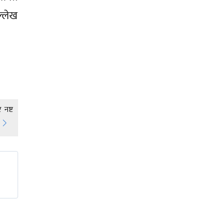
ल्लेख
नष्ट