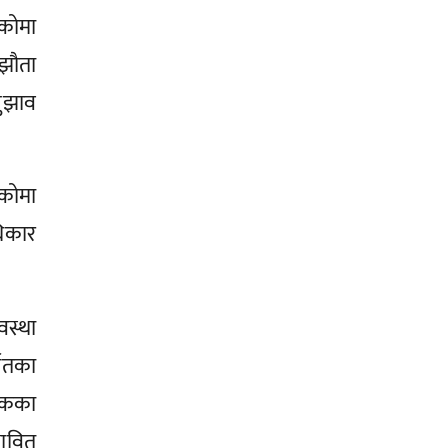
ेकोमा
्झौता
सुझाव
एकोमा
धिकार
स्था
्गतका
लुकका
भावित