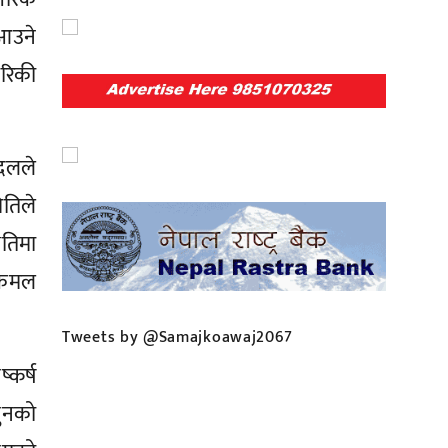
नआउने
ेरिकी
यदलले
ितिले
ितिमा
्पकमल
Tweets by @Samajkoawaj2067
्कर्ष
ुनको