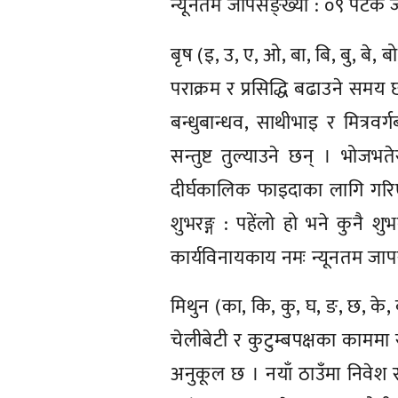
न्यूनतम जापसङ्ख्या : ०९ पटक जप 
बृष (इ, उ, ए, ओ, बा, बि, बु, बे, ब
पराक्रम र प्रसिद्धि बढाउने समय 
बन्धुबान्धव, साथीभाइ र मित्रव
सन्तुष्ट तुल्याउने छन् । भोजभ
दीर्घकालिक फाइदाका लागि गरि
शुभरङ्ग : पहेंलो हो भने कुनै शुभ
कार्यविनायकाय नमः न्यूनतम जापस
मिथुन (का, कि, कु, घ, ङ, छ, के,
चेलीबेटी र कुटुम्बपक्षका काममा 
अनुकूल छ । नयाँ ठाउँमा निवेश