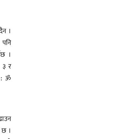
दैन ।
े पनि
नेछ ।
 ३ र
र : ॐ
बढाउन
ग छ ।