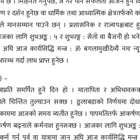
े समय छ । मिहिनेत गर्नुपर्छ, जे गरे पनि सफलता आर्जन हुने 
र दर्शन हुनेछ वा धार्मिक तथा आध्यात्मिक क्षेत्रतर्फको 
ेले मानसम्मान पाउने छन् । प्रशासनिक र राज्यपक्षबाट हुनु
का लागि शुभअङ्क : ५ र शुभरङ्ग : सेतो वा बैैजनी हो भने
जानु अघि आज कार्यसिद्धि मन्त्र : ॐ बगलामुखीदेव्यै नमः न्
भ गर्दा लाभ प्राप्त हुनेछ ।
े) –
ुषाप्रति समर्पित हुने दिन हो । मातापिता र अभिभावकव
बीले चिन्तित तुल्याउन सक्छ । ठूलाबडाको निर्णयमा दोध
 काममा आजको समय व्यतीत हुनेछ । पापमतितर्फ आकर्षण
कर्षण बढ्नाले कर्मनाश हुनसक्छ । आजका लागि शुभअङ्क 
्म गर्नु पूर्व वा यात्रामा जानु अघि आज कार्यसिद्धि मन्त्