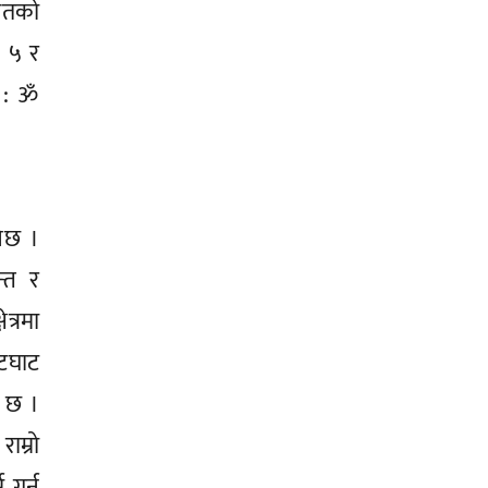
िगतको
: ५ र
र : ॐ
नेछ ।
्त र
त्रमा
ेटघाट
ग छ ।
ाम्रो
गर्नु