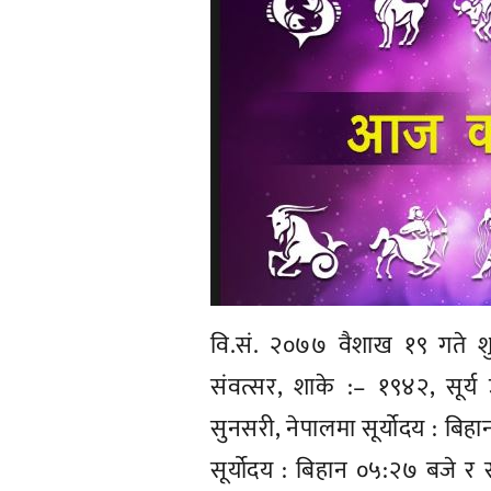
वि.सं. २०७७ वैशाख १९ गते शु
संवत्सर, शाके :– १९४२, सूर्य
सुनसरी, नेपालमा सूर्योदय : बिहा
सूर्योदय : बिहान ०५:२७ बजे र सू