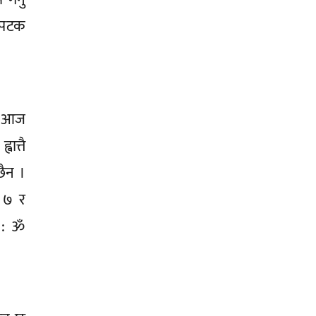
१ पटक
ले आज
ात्तै
छैन ।
 ७ र
र : ॐ