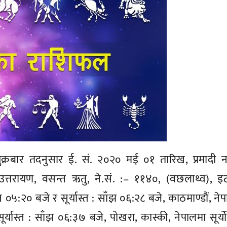
क्रबार तदनुसार ई. सं. २०२० मई ०१ तारिख, प्रमादी 
 उत्तरायण, वसन्त ऋतु, ने.सं. :– ११४०, (वछलाथ्व), इ
न ०५:२० बजे र सूर्यास्त : साँझ ०६:२८ बजे, काठमाण्डौं, ने
र्यास्त : साँझ ०६:३७ बजे, पोखरा, कास्की, नेपालमा सूर्य