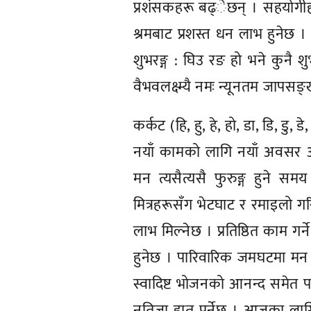
प्रशंसकहरू बढ्ेछन् । सहयोगीह
श्रमबाट प्रशस्त धन लाभ हुनेछ 
शुभरङ्ग : घिउ रङ हो भने कुनै शुभ
वैभवलक्ष्म्यै नमः न्यूनतम जापसङ्
कर्कट (हि, हु, हे, हो, डा, डि, डु, डे
नयाँ कामको लागि नयाँ अवसर आउन
मन त्यसैत्यसै फुरुङ्ग हुने 
मित्रहरूसँग भेटघाट र रमाइलो गरिन
लाभ मिल्नेछ । प्रतिष्ठित काम गर्
हुनेछ । पारिवारिक जमघटमा मन र
स्वादिष्ट भोजनको आनन्द समेत पा
नतिजा हात पर्नेछ । आजका लागि शु