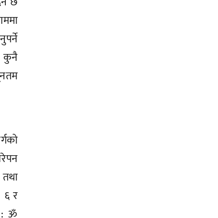
दिन छ
काममा
पर्ने
 कुनै
यूनतम
र्गको
ारेपन
 तथा
: ६ र
र : ॐ