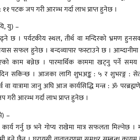
: ११ पटक जप गरी आरम्भ गर्दा लाभ प्राप्त हुनेछ ।
यि, यु) –
ढ्ने छ । पर्यटकीय स्थल, तीर्थ वा मन्दिरको भ्रमण हुनस
ेको प्रयास सफल हुनेछ । बन्दव्यापार फस्टाउने छ । आम्दानीम
िएको काम बन्नेछ । पारमार्थिक काममा खट्नु पर्ने सम
 दिन सकिन्छ । आजका लागि शुभअङ्क : ५ र शुभरङ्ग : से
ूर्व वा यात्रामा जानु अघि आज कार्यसिद्धि मन्त्र : ॐ परब्रह्मण
गरी आरम्भ गर्दा लाभ प्राप्त हुनेछ ।
भे) –
्ण कार्य गर्नु छ भने गोप्य राखेमा मात्र सफलता मिल्नेछ ।
कमी हुने छैन । घरायसी वातावरणमा सुमधुर सम्बन्ध कायम 