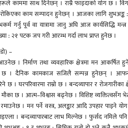
रूले काममा साथ दिनेछन् । राम्रै फाइदाको योग छ । व
। रोकिएका काम सम्पादन हुनेछन् । आजका लागि शुभअङ्क 
कर्म गर्नु पूर्व वा यात्रामा जानु अघि आज कार्यसिद्धि मन्त्
ख्या : २१ पटक जप गरी आरम्भ गर्दा लाभ प्राप्त हुनेछ ।
, डो) –
ेछ । निर्माण तथा व्यवहारिक क्षेत्रमा मन आकर्षित हु
समय छ । दैनिक कामकाज सजिलै सम्पन्न हुनेछन् । आफन
े छ । घरपरिवारमा राम्रो छ । बन्दव्यापार र रोजगारीका क्षे
ने मौका छ । आत्म–विश्वास बढ्नेछ । विशिष्ट व्यक्तित्वसँग भ
माउनेछ । मन पर्ने वस्त्र, अलङ्कार आदि उपहार पाइने यो
इएला । बन्दव्यापारबाट लाभ मिल्नेछ । फुर्सद नमिले पनि र
भअङ्क : १ र शुभरङ्ग : सिम्रिक रातो हो भने कुनै शुभकर्म 