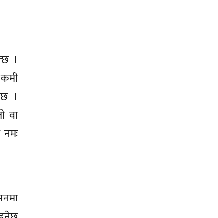
क्छ ।
ा कमी
य छ ।
तो वा
े नमः
 मनमा
हुनेछ