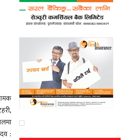
नामक
टहरी,
पालमा
ोदय :