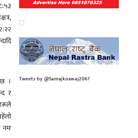
०८:५३
षत्र,
०२:२२
्दादि
Tweets by @Samajkoawaj2067
 छ ।
न्द र
रूले
हेंलो
ो नमः