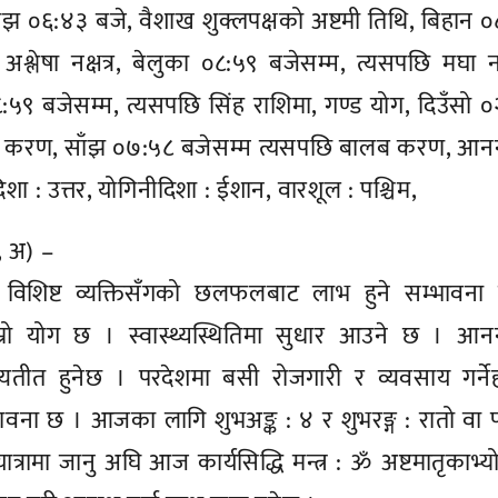
साँझ ०६:४३ बजे, वैशाख शुक्लपक्षको अष्टमी तिथि, बिहान 
्लेषा नक्षत्र, बेलुका ०८:५९ बजेसम्म, त्यसपछि मघा नक्
०८:५९ बजेसम्म, त्यसपछि सिंह राशिमा, गण्ड योग, दिउँसो 
 बब करण, साँझ ०७:५८ बजेसम्म त्यसपछि बालब करण, आनन
्द्रदिशा : उत्तर, योगिनीदिशा : ईशान, वारशूल : पश्चिम,
ो, अ) –
ा विशिष्ट व्यक्तिसँगको छलफलबाट लाभ हुने सम्भावना
राम्रो योग छ । स्वास्थ्यस्थितिमा सुधार आउने छ । आन
तीत हुनेछ । परदेशमा बसी रोजगारी र व्यवसाय गर्नेह
सम्भावना छ । आजका लागि शुभअङ्क : ४ र शुभरङ्ग : रातो वा प
ा यात्रामा जानु अघि आज कार्यसिद्धि मन्त्र : ॐ अष्टमातृकाभ्य