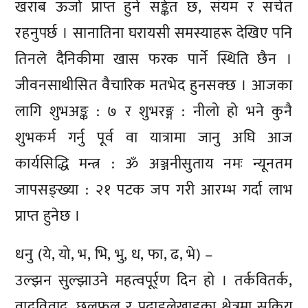
खराब ऊर्जा प्राप्त हुने सङ्केत छ, संयम र सचेत
रहनुपर्छ । सानातिना घरायसी समस्याहरू देखिए पनि
तिनले दैनिकीमा खास फरक पार्ने स्थिति छैन ।
जीवनसाथीसित वैचारिक मतभेद हुनसक्छ । आजका
लागि शुभअङ्क : ७ र शुभरङ्ग : नीलो हो भने कुनै
शुभकर्म गर्नु पूर्व वा यात्रामा जानु अघि आज
कार्यसिद्धि मन्त्र : ॐ अञ्जनीसुताय नमः न्यूनतम
जापसङ्ख्या : २१ पटक जप गरी आरम्भ गर्दा लाभ
प्राप्त हुनेछ ।
धनु (ये, यो, भ, भि, भु, ध, फा, ढ, भे) –
उल्झन सुल्झाउने महत्वपूर्र्ण दिन हो । तर्कवितर्क,
वादविवाद, छलफल र पढाइलेखाइका क्षेत्रमा सक्रिय