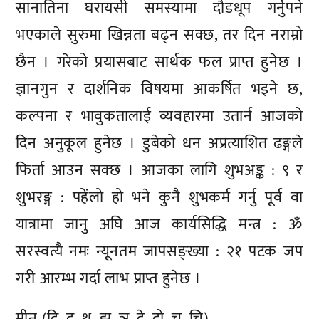
सानातिना घरायसी समस्यामा दौडधूप गर्नुपर्ने
भएकाले सुरुमा खिन्नता बढ्न सक्छ, तर दिन नराम्रो
छैन । गरेको प्रयासबाट सार्थक फल प्राप्त हुनेछ ।
ज्ञानगुन र दार्शनिक विषयमा आकर्षित भइने छ,
कल्पना र भावुकतालाई व्यवहारमा उतार्न आजको
दिन अनुकूल हुनेछ । डुबेको धन अप्रत्याशित ढङ्गले
फिर्ता आउन सक्छ । आजका लागि शुभअङ्क : ९ र
शुभरङ्ग : पहेंलो हो भने कुनै शुभकर्म गर्नु पूर्व वा
यात्रामा जानु अघि आज कार्यसिद्धि मन्त्र : ॐ
सरस्वत्यै नमः न्यूनतम जापसङ्ख्या : २१ पटक जप
गरी आरम्भ गर्दा लाभ प्राप्त हुनेछ ।
मीन (दि, दु, थ, झ, ञ, दे, दो, च, चि) –