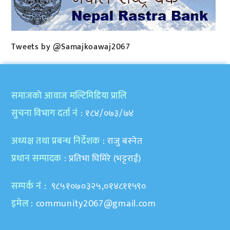
Tweets by @Samajkoawaj2067
समाजकाे आवाज मल्टिमिडिया प्रालि
सुचना विभाग दर्ता नं
: १८४/०७३/७४
अध्यक्ष तथा प्रबन्ध निर्देशक
: राजु बस्नेत
प्रधान सम्पादक
: प्रतिभा घिमिरे (भट्टराई)
सम्पर्क नं
: ९८५१०७०३२५,०१४८११५९०
इमेल
:
community2067@gmail.com