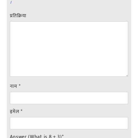
।
प्रतिक्रिया
नाम
*
इमेल
*
Answer (What is 8 + 3)
*