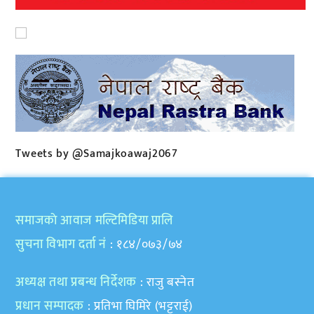
Tweets by @Samajkoawaj2067
समाजकाे आवाज मल्टिमिडिया प्रालि
सुचना विभाग दर्ता नं
: १८४/०७३/७४
अध्यक्ष तथा प्रबन्ध निर्देशक
: राजु बस्नेत
प्रधान सम्पादक
: प्रतिभा घिमिरे (भट्टराई)