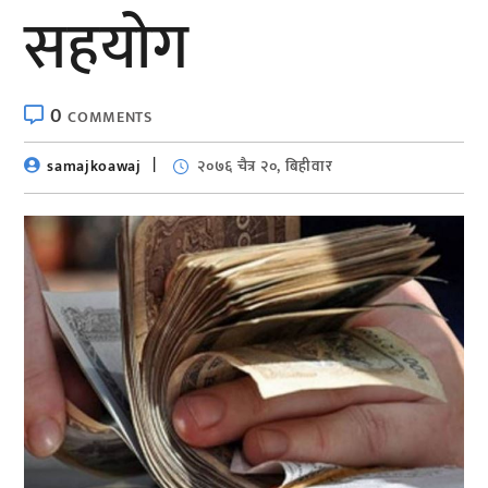
सहयोग
0
COMMENTS
samajkoawaj
२०७६ चैत्र २०, बिहीवार