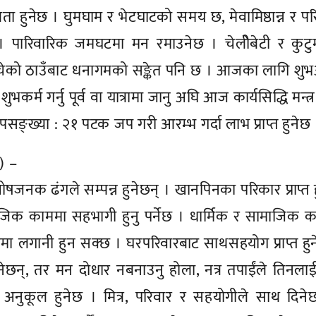
ित्रता हुनेछ । घुमघाम र भेटघाटको समय छ, मेवामिष्ठान्न र प
 । पारिवारिक जमघटमा मन रमाउनेछ । चेलीेबेटी र कुटु
ोचेको ठाउँबाट धनागमको सङ्केत पनि छ । आजका लागि शुभअ
ुभकर्म गर्नु पूर्व वा यात्रामा जानु अघि आज कार्यसिद्धि मन्त्
पसङ्ख्या : २१ पटक जप गरी आरम्भ गर्दा लाभ प्राप्त हुनेछ 
ो) –
षजनक ढंगले सम्पन्न हुनेछन् । खानपिनका परिकार प्राप्त ह
जिक काममा सहभागी हुनु पर्नेछ । धार्मिक र सामाजिक 
्रमा लगानी हुन सक्छ । घरपरिवारबाट साथसहयोग प्राप्त हु
ुनेछन्, तर मन दोधार नबनाउनु होला, नत्र तपाईंले तिनलाई 
थ्य अनुकूल हुनेछ । मित्र, परिवार र सहयोगीले साथ दिने