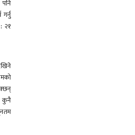
ट पनि
गर्नु
 : २१
खिने
यमको
क्छन्
 कुनै
यूनतम