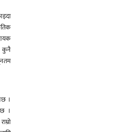
फाइदा
कृतिक
दायक
 कुनै
यूनतम
नेछ ।
य छ ।
म्रो