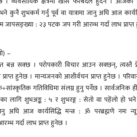
 । व्यवसायिक क्षेत्रमा खासै फेरबदल हुँदैन । आजका 
 भने कुनै शुभकर्म गर्नु पूर्व वा यात्रामा जानु अघि आज कार्यस
ूनतम जापसङ्ख्या : २३ पटक जप गरी आरम्भ गर्दा लाभ प्राप्त 
पो) –
ित बन्न सक्छ । परोपकारी विचार आउन सक्छन्, त्यस्तै प्
राप्त हुनेछ । मान्यजनको आशीर्वचन प्राप्त हुनेछ । परिवारभ
िक÷सांस्कृतिक गतिविधिमा संलग्न हुनु पर्नेछ । सार्वजनिक 
जका लागि शुभअङ्क : ५ र शुभरङ्ग : सेतो वा पहेंलो हो भने
ा जानु अघि आज कार्यसिद्धि मन्त्र : ॐ परब्रह्मणे नमः न्
भ गर्दा लाभ प्राप्त हुनेछ ।