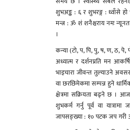
समय छ । स्वास्थ्य सबल रहनेछ
शुभअङ्क : ६ र शुभरङ्ग : ध्वाँसे हो
मन्त्र : ॐ शं शनैश्चराय नमः न्य
।
कन्या (टो, प, पि, पु, ष, ण, ठ, पे, 
अध्यात्म र दर्शनप्रति मन आकर्ष
भाइचारा जीवन्त तुल्याउने अवसर प्
वा छरछिमेकमा सम्पन्न हुने धार्म
क्षेत्रमा सक्रियता बढ्ने छ । आ
शुभकर्म गर्नु पूर्व वा यात्राम
जापसङ्ख्या : १० पटक जप गरी आरम्