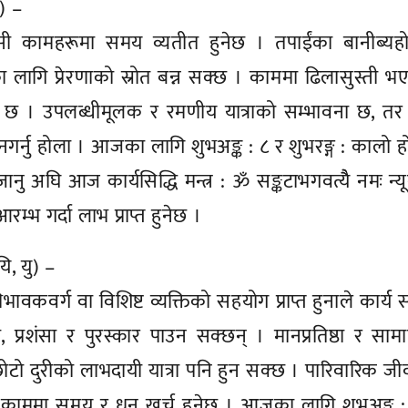
े) –
ी कामहरूमा समय व्यतीत हुनेछ । तपाईंका बानीब्यहो
लागि प्रेरणाको स्रोत बन्न सक्छ । काममा ढिलासुस्ती भ
ोग छ । उपलब्धीमूलक र रमणीय यात्राको सम्भावना छ, तर
 नगर्नु होला । आजका लागि शुभअङ्क : ८ र शुभरङ्ग : कालो ह
ामा जानु अघि आज कार्यसिद्धि मन्त्र : ॐ सङ्कटाभगवत्यैै नमः न्
भ गर्दा लाभ प्राप्त हुनेछ ।
यि, यु) –
भावकवर्ग वा विशिष्ट व्यक्तिको सहयोग प्राप्त हुनाले कार्य सम
, प्रशंसा र पुरस्कार पाउन सक्छन् । मानप्रतिष्ठा र सा
 छोटो दुरीको लाभदायी यात्रा पनि हुन सक्छ । पारिवारिक ज
काममा समय र धन खर्च हुनेछ । आजका लागि शुभअङ्क :