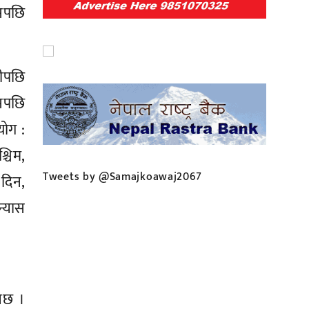
यसपछि
रीपछि
यसपछि
योग :
श्चिम,
Tweets by @Samajkoawaj2067
 दिन,
न्यास
नेछ ।