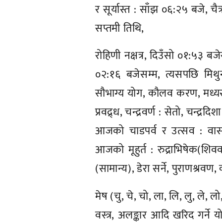
र सूर्यास्त : साँझ ०६:२५ बजे, चैत
सप्तमी तिथि,
रोहिणी नक्षत्र, दिउँसो ०१:५३ बजेस
०२:१६ बजेसम्म, त्यसपछि मिथु
सौभाग्य योग, कौलव करण, मध्यरा
प्रवद्र्ध, चन्द्रवर्ण : सेतो, चन्द्रद
आजको चाडपर्व र उत्सव : वासन्त
आजको मूहुर्त : रुद्राभिषेक(शिववा
(सामान्य), डेरा सर्ने, पुराणश्रव
मेष (चु, चे, चो, ला, लि, लु, ले, ल
वस्त्र, अलङ्कार आदि खरिद गर्ने