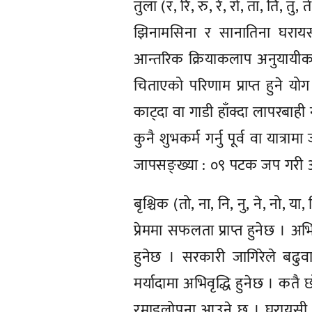
तुला (र, रि, रु, रे, रो, ता, ति, तु, त
झिनामसिना र सानातिना घरायस
आन्तरिक क्रियाकलाप अनुयायीका 
चिताएको परिणाम प्राप्त हुने य
काट्दा वा गाडी हाँक्दा लापरबाही
कुनै शुभकर्म गर्नु पूर्व वा यात्र
जापसङ्ख्या : ०९ पटक जप गरी आरम्
बृश्चिक (तो, ना, नि, नु, ने, नो, या, 
प्रेममा सफलता प्राप्त हुनेछ । अभि
हुनेछ । सरकारी जागिरेले बढुवा
मर्यादामा अभिवृद्धि हुनेछ । कतै
रमाइलोपना आउने छ । घरायसी 