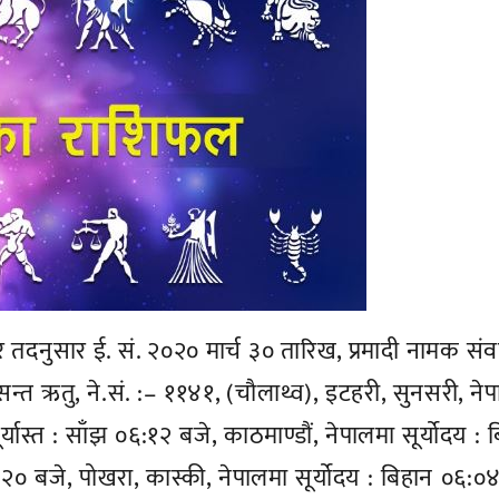
र तदनुसार ई. सं. २०२० मार्च ३० तारिख, प्रमादी नामक संव
सन्त ऋतु, ने.सं. :– ११४१, (चौलाथ्व), इटहरी, सुनसरी, ने
्यास्त : साँझ ०६:१२ बजे, काठमाण्डौं, नेपालमा सूर्योदय : 
६:२० बजे, पोखरा, कास्की, नेपालमा सूर्योदय : बिहान ०६:०