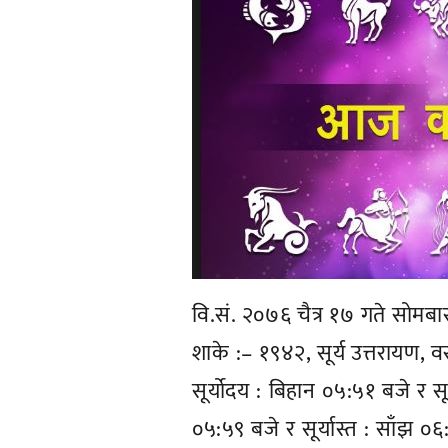
वि.सं. २०७६ चैत्र १७ गते सोमबा
शाके :– १९४२, सूर्य उत्तरायण, व
सूर्योदय : बिहान ०५:५१ बजे र सूर
०५:५९ बजे र सूर्यास्त : साँझ ०