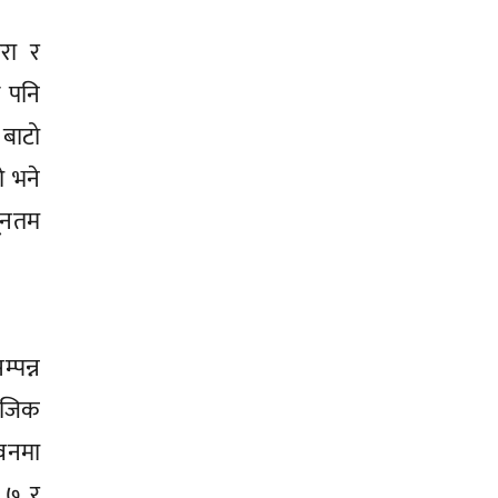
रा र
ए पनि
 बाटो
ो भने
यूनतम
्पन्न
माजिक
ीवनमा
 ७ र