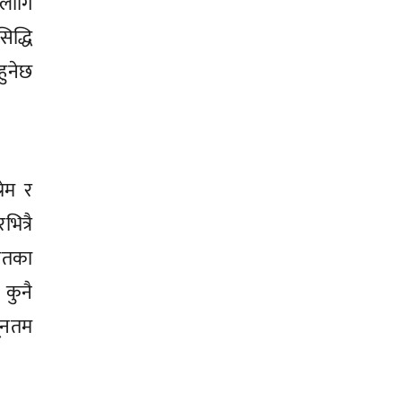
लागि
िद्धि
हुनेछ
रेम र
ित्रै
हीतका
 कुनै
यूनतम