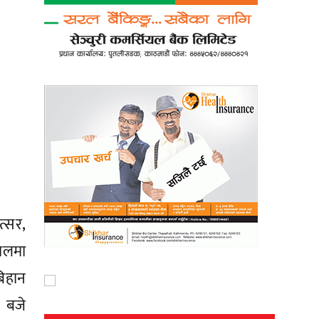
त्सर,
पालमा
बिहान
४ बजे