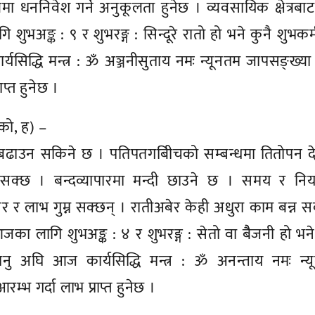
त्रमा धननिवेश गर्ने अनुकूलता हुनेछ । व्यवसायिक क्षेत्रबा
भअङ्क : ९ र शुभरङ्ग : सिन्दूरे रातो हो भने कुनै शुभकर्म 
ार्यसिद्धि मन्त्र : ॐ अञ्जनीसुताय नमः न्यूनतम जापसङ्ख्या
प्त हुनेछ ।
 को, ह) –
 बढाउन सकिने छ । पतिपतगबिीचको सम्बन्धमा तितोपन दे
सक्छ । बन्दव्यापारमा मन्दी छाउने छ । समय र नि
 र लाभ गुम्न सक्छन् । रातीअबेर केही अधुरा काम बन्न स
जका लागि शुभअङ्क : ४ र शुभरङ्ग : सेतो वा बैैजनी हो भने
मा जानु अघि आज कार्यसिद्धि मन्त्र : ॐ अनन्ताय नमः न्
भ गर्दा लाभ प्राप्त हुनेछ ।