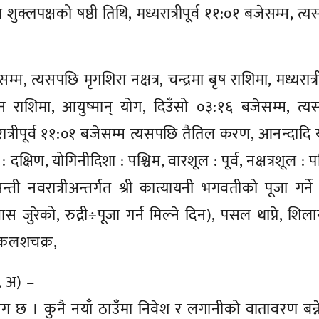
्र शुक्लपक्षको षष्ठी तिथि, मध्यरात्रीपूर्व ११:०१ बजेसम्म, त्
म्म, त्यसपछि मृगशिरा नक्षत्र, चन्द्रमा बृष राशिमा, मध्यरात्
न राशिमा, आयुष्मान् योग, दिउँसो ०३:१६ बजेसम्म, त्
त्रीपूर्व ११:०१ बजेसम्म त्यसपछि तैतिल करण, आनन्दादि 
िशा : दक्षिण, योगिनीदिशा : पश्चिम, वारशूल : पूर्व, नक्षत्रशूल : प
ी नवरात्रीअन्तर्गत श्री कात्यायनी भगवतीको पूजा गर्ने
स जुरेको, रुद्री÷पूजा गर्न मिल्ने दिन), पसल थाप्ने, शिला
ण, कलशचक्र,
ो, अ) –
 योग छ । कुनै नयाँ ठाउँमा निवेश र लगानीको वातावरण बन्