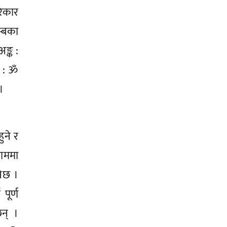
रिकार
म्बका
ङ्क :
र : ॐ
।
ुने र
काममा
नेछ ।
पूर्ण
छन् ।