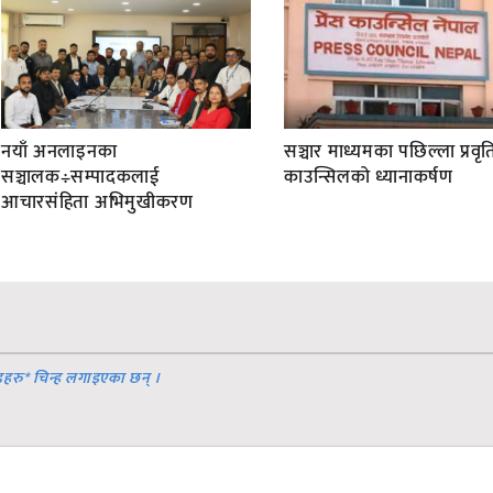
नयाँ अनलाइनका
सञ्चार माध्यमका पछिल्ला प्रवृति
सञ्चालक÷सम्पादकलाई
काउन्सिलको ध्यानाकर्षण
आचारसंहिता अभिमुखीकरण
डहरु
*
चिन्ह लगाइएका छन् ।