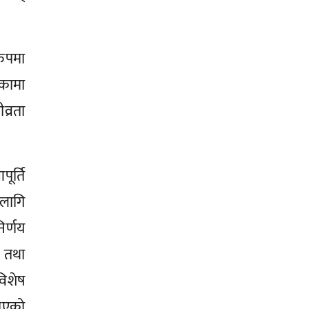
ुपमा
कामा
व्रता
ूर्ति
लागि
िर्णय
 तथा
िशेष
नाएको