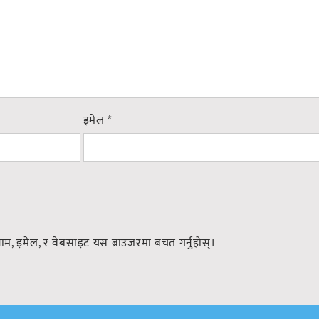
इमेल
*
नाम, इमेल, र वेबसाइट यस ब्राउजरमा बचत गर्नुहोस्।