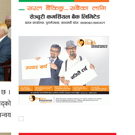
 छ ।
षद्को
न्वय