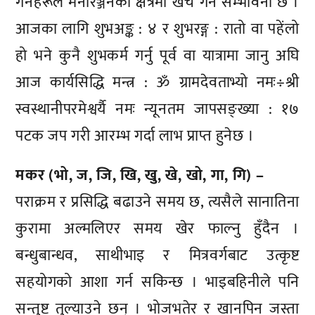
गर्नेहरूले मनोरञ्जनका क्षेत्रमा खर्च गर्ने सम्भावना छ ।
आजका लागि शुभअङ्क : ४ र शुभरङ्ग : रातो वा पहेंलो
हो भने कुनै शुभकर्म गर्नु पूर्व वा यात्रामा जानु अघि
आज कार्यसिद्धि मन्त्र : ॐ ग्रामदेवताभ्यो नमः÷श्री
स्वस्थानीपरमेश्वर्यै नमः न्यूनतम जापसङ्ख्या : १७
पटक जप गरी आरम्भ गर्दा लाभ प्राप्त हुनेछ ।
मकर (भो, ज, जि, खि, खु, खे, खो, गा, गि) –
पराक्रम र प्रसिद्धि बढाउने समय छ, त्यसैले सानातिना
कुरामा अल्मलिएर समय खेर फाल्नु हुँदैन ।
बन्धुबान्धव, साथीभाइ र मित्रवर्गबाट उत्कृष्ट
सहयोगको आशा गर्न सकिन्छ । भाइबहिनीले पनि
सन्तुष्ट तुल्याउने छन् । भोजभतेर र खानपिन जस्ता