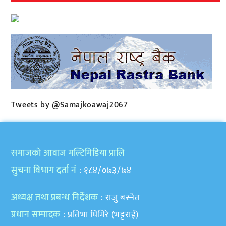
Tweets by @Samajkoawaj2067
समाजकाे आवाज मल्टिमिडिया प्रालि
सुचना विभाग दर्ता नं
: १८४/०७३/७४
अध्यक्ष तथा प्रबन्ध निर्देशक
: राजु बस्नेत
प्रधान सम्पादक
: प्रतिभा घिमिरे (भट्टराई)