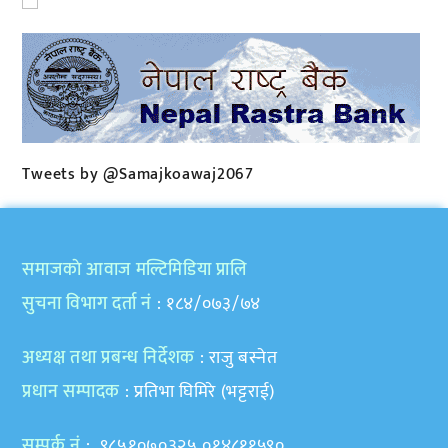
Tweets by @Samajkoawaj2067
समाजकाे आवाज मल्टिमिडिया प्रालि
सुचना विभाग दर्ता नं
: १८४/०७३/७४
अध्यक्ष तथा प्रबन्ध निर्देशक
: राजु बस्नेत
प्रधान सम्पादक
: प्रतिभा घिमिरे (भट्टराई)
सम्पर्क नं
: ९८५१०७०३२५,०१४८११५९०