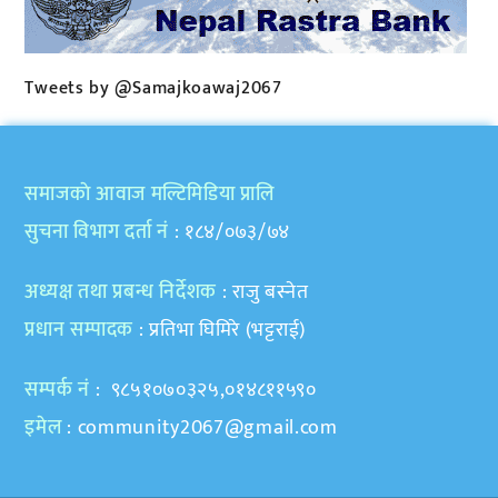
Tweets by @Samajkoawaj2067
समाजकाे आवाज मल्टिमिडिया प्रालि
सुचना विभाग दर्ता नं
: १८४/०७३/७४
अध्यक्ष तथा प्रबन्ध निर्देशक
: राजु बस्नेत
प्रधान सम्पादक
: प्रतिभा घिमिरे (भट्टराई)
सम्पर्क नं
: ९८५१०७०३२५,०१४८११५९०
इमेल
:
community2067@gmail.com