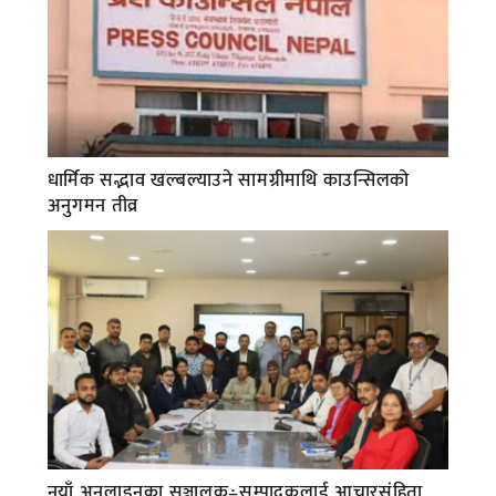
धार्मिक सद्भाव खल्बल्याउने सामग्रीमाथि काउन्सिलको
अनुगमन तीव्र
नयाँ अनलाइनका सञ्चालक÷सम्पादकलाई आचारसंहिता