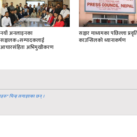
नयाँ अनलाइनका
सञ्चार माध्यमका पछिल्ला प्रवृति
सञ्चालक÷सम्पादकलाई
काउन्सिलको ध्यानाकर्षण
आचारसंहिता अभिमुखीकरण
डहरु
*
चिन्ह लगाइएका छन् ।