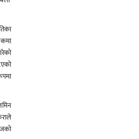
बेली’
ितिका
्तकमा
गरेको
टिएको
ूपमा
जमिन
ुराले
 आजको