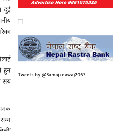
। दुई
थानीय
गरेका
ैलाई
 हुन
Tweets by @Samajkoawaj2067
ात सय
’
 नामक
सम्म