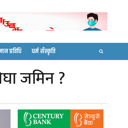
ortal site
्ञान प्रविधि
धर्म सँस्कृति
िघा जमिन ?