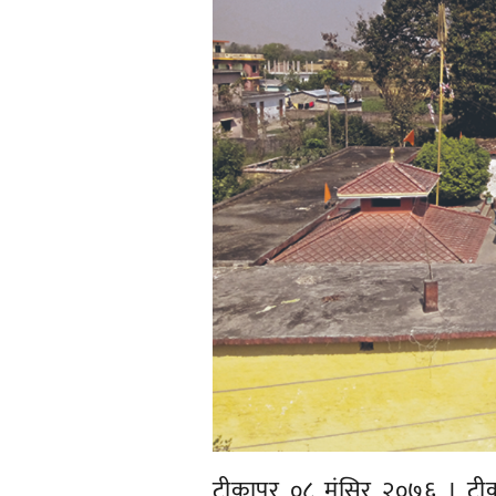
टीकापुर ०८ मंसिर २०७६ । टीक