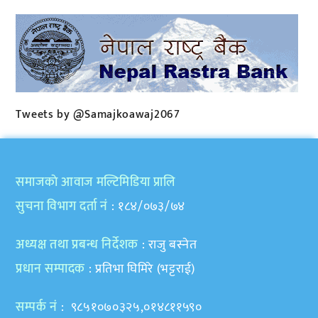
Tweets by @Samajkoawaj2067
समाजकाे आवाज मल्टिमिडिया प्रालि
सुचना विभाग दर्ता नं
: १८४/०७३/७४
अध्यक्ष तथा प्रबन्ध निर्देशक
: राजु बस्नेत
प्रधान सम्पादक
: प्रतिभा घिमिरे (भट्टराई)
सम्पर्क नं
: ९८५१०७०३२५,०१४८११५९०