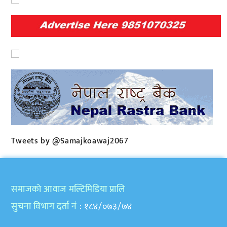
Tweets by @Samajkoawaj2067
समाजकाे आवाज मल्टिमिडिया प्रालि
सुचना विभाग दर्ता नं
: १८४/०७३/७४