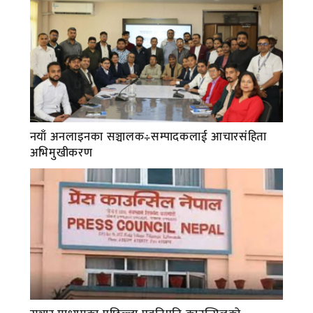
नयाँ अनलाइनका सञ्चालक÷सम्पादकलाई आचारसंहिता
अभिमुखीकरण