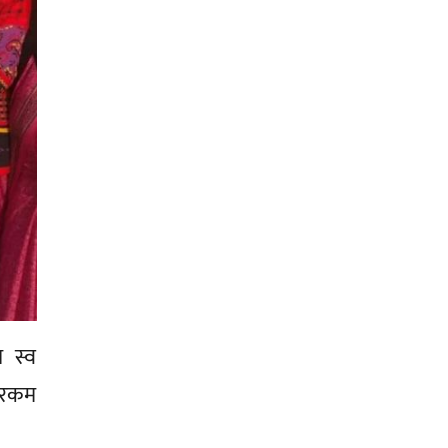
 स्व
त रकम