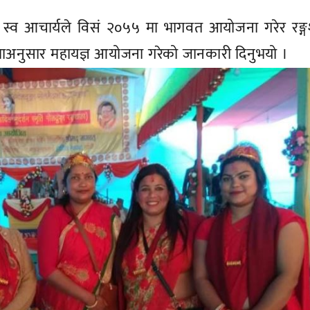
ले स्व आचार्यले विसं २०५५ मा भागवत आयोजना गरेर रङ्
षणाअनुसार महायज्ञ आयोजना गरेको जानकारी दिनुभयो ।