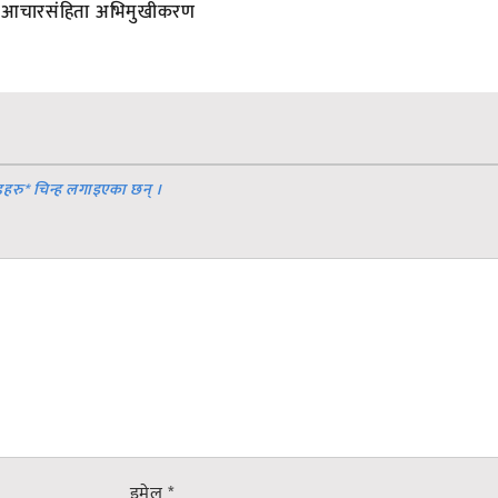
आचारसंहिता अभिमुखीकरण
डहरु
*
चिन्ह लगाइएका छन् ।
इमेल
*