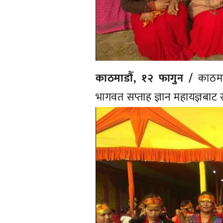
काठमाडौँ, १२ फागुन /
काठमाडौ
भागवत सप्ताह ज्ञान महायज्ञबा