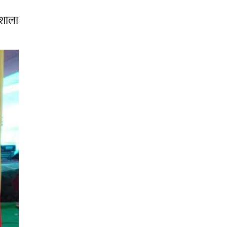
गशाला