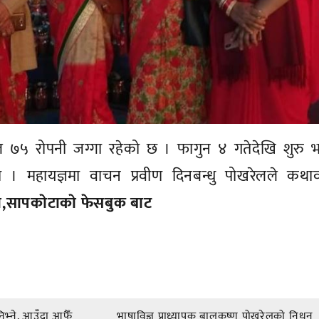
ल ७५ रोपनी जग्गा रहेको छ । फागुन ४ गतेदेखि शुरु 
 । महायज्ञमा वाचन प्रवीण दिनबन्धु पोखरेलले कथा
थापा,सापकाेटाकाे फेसबुक बाट
िभ्ने, आउँदा आफैँ
भाषाविज्ञ प्राध्यापक बालकृष्ण पोखरेलको निधन