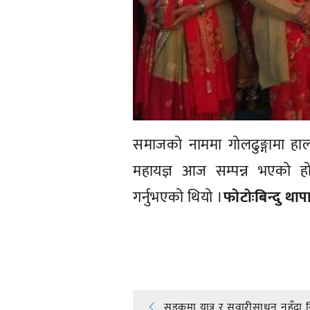
समाजको नाममा गोलढुङ्गामा हा
महायज्ञ आज सम्पन्न भएको हो
गर्नुभएको थियो ।
फाेटाेःबिन्दु 
प्रतिक्रिया दिनुहोस्
सडकमा यात्रु र सवारीसाधन नहुँदा न