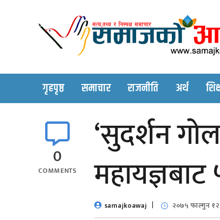
Skip
to
content
गृहपृष्ठ
समाचार
राजनीति
अर्थ
शिक्
‘सुदर्शन गोलढ
0
महायज्ञबाट
COMMENTS
samajkoawaj
२०७५ फाल्गुन १