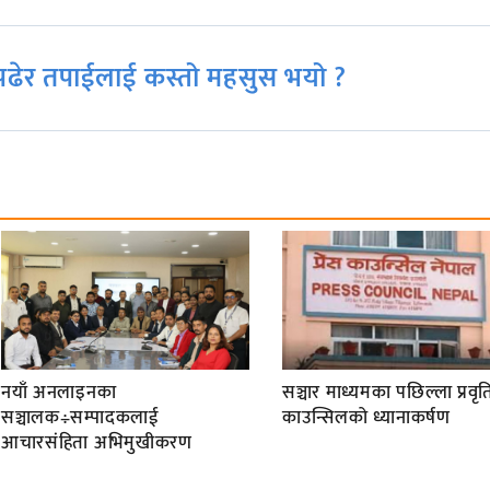
ढेर तपाईलाई कस्तो महसुस भयो ?
नयाँ अनलाइनका
सञ्चार माध्यमका पछिल्ला प्रवृति
सञ्चालक÷सम्पादकलाई
काउन्सिलको ध्यानाकर्षण
आचारसंहिता अभिमुखीकरण