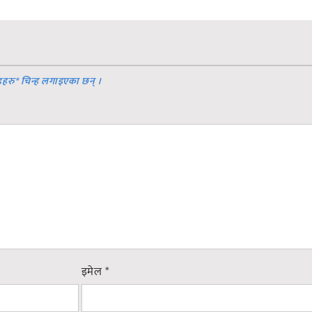
डहरु
*
चिन्ह लगाइएका छन् ।
इमेल
*