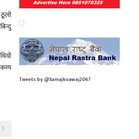
 ठूलो
िन्दु
 थियो
कम्प
Tweets by @Samajkoawaj2067