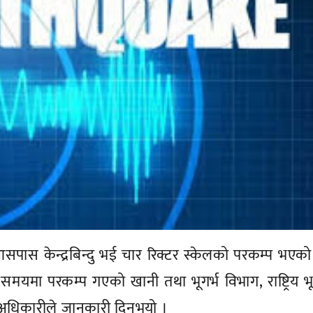
आसपास केन्द्रबिन्दु भई चार रिक्टर स्केलको परकम्प भएक
यमा परकम्प गएको खानी तथा भूगर्भ विभाग, राष्ट्रिय भ
 अधिकारीले जानकारी दिनुभयो ।