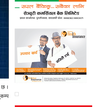
ो छ ।
ूकम्प