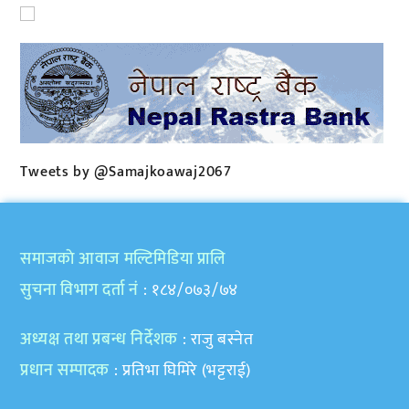
Tweets by @Samajkoawaj2067
समाजकाे आवाज मल्टिमिडिया प्रालि
सुचना विभाग दर्ता नं
: १८४/०७३/७४
अध्यक्ष तथा प्रबन्ध निर्देशक
: राजु बस्नेत
प्रधान सम्पादक
: प्रतिभा घिमिरे (भट्टराई)